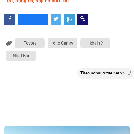
tốt, động cơ, hộp số còn 'zin'
Toyota
ô tô Camry
khai tử
Nhật Bản