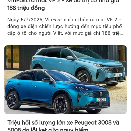
VinFast ra mắt VF 2 - Xe đô thị cỡ nhỏ giá
188 triệu đồng
Ngày 5/7/2026, VinFast chính thức ra mắt VF 2 -
dòng xe điện chiến lược hướng đến mục tiêu phổ
cập ô tô cho người Việt, với mức giá chỉ 188 triệu
đồng (gồm pin)...
Triệu hồi số lượng lớn xe Peugeot 3008 và
5008 do lỗi kẹt cửa nguy hiểm