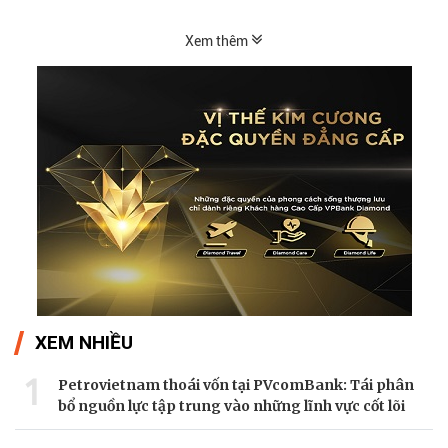
và số lượng giới hạn chỉ 499 chiếc, Nuvolari được
xem là tuyên ngôn mới của Audi trong kỷ nguyên
Xem thêm
điện hóa.
XEM NHIỀU
1
Petrovietnam thoái vốn tại PVcomBank: Tái phân
bổ nguồn lực tập trung vào những lĩnh vực cốt lõi