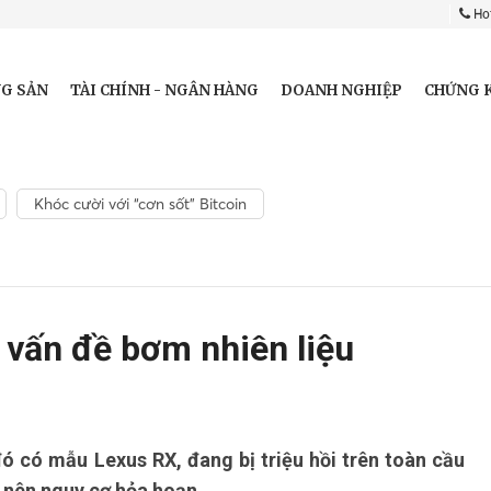
Hot
G SẢN
TÀI CHÍNH - NGÂN HÀNG
DOANH NGHIỆP
CHỨNG 
Khóc cười với “cơn sốt” Bitcoin
 vấn đề bơm nhiên liệu
ó có mẫu Lexus RX, đang bị triệu hồi trên toàn cầu
y nên nguy cơ hỏa hoạn.