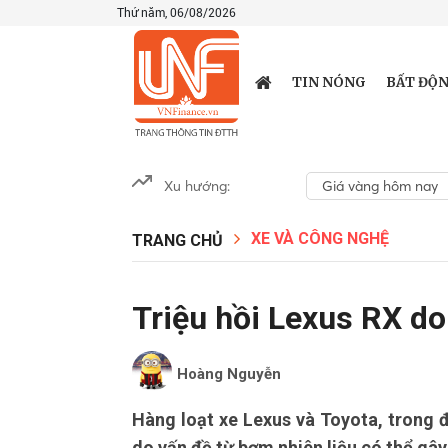
Thứ năm, 06/08/2026
TIN NÓNG
BẤT ĐỘN
Xu hướng:
Giá vàng hôm nay
XE VÀ CÔNG NGHỆ
TRANG CHỦ
Triệu hồi Lexus RX do
Hoàng Nguyễn
Hàng loạt xe Lexus và Toyota, trong đ
do vấn đề từ bơm nhiên liệu có thể gâ