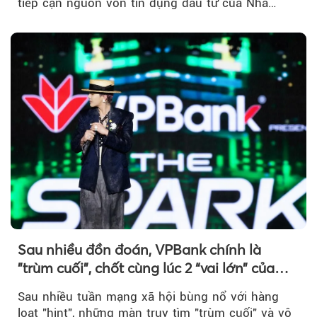
tiếp cận nguồn vốn tín dụng đầu tư của Nhà
nước...
Sau nhiều đồn đoán, VPBank chính là
"trùm cuối", chốt cùng lúc 2 “vai lớn” của
BIGBANG World Tour tại Việt Nam
Sau nhiều tuần mạng xã hội bùng nổ với hàng
loạt "hint", những màn truy tìm "trùm cuối" và vô