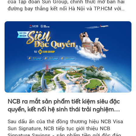
của Tập đoàn Sun Group, chính thức mở bán hai
đường bay thẳng kết nối Hà Nội và TP.HCM với
Seoul (Hàn Quốc), dự kiến khai thác từ...
NCB ra mắt sản phẩm tiết kiệm siêu đặc
quyền, kết nối hệ sinh thái trải nghiệm
hàng đầu Việt Nam
Sau dấu ấn của thẻ đồng thương hiệu NCB Visa
Sun Signature, NCB tiếp tục giới thiệu NCB
Signature Savings - sản phẩm tiền gửi độc đáo