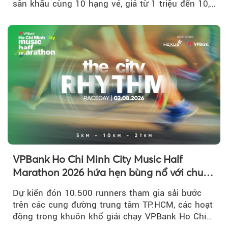
sân khấu cùng 10 hạng vé, giá từ 1 triệu đến 10,5
triệu đồng....
VPBank Ho Chi Minh City Music Half
Marathon 2026 hứa hẹn bùng nổ với chuỗi
hoạt động đa trải nghiệm
Dự kiến đón 10.500 runners tham gia sải bước
trên các cung đường trung tâm TP.HCM, các hoạt
động trong khuôn khổ giải chạy VPBank Ho Chi
Minh City Music Half Marathon...