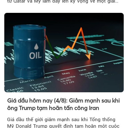
từ Qatar và Mỹ làm dấy lên kỳ vọng về một giải
pháp ngoại giao để hạ nhiệt căng thẳng Mỹ -
Iran.
Giá dầu hôm nay (4/8): Giảm mạnh sau khi
ông Trump tạm hoãn tấn công Iran
Giá dầu thế giới giảm mạnh sau khi Tổng thống
Mỹ Donald Trump quyết định tạm hoãn một cuộc