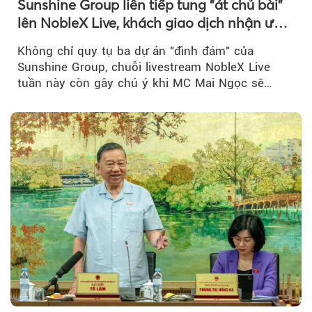
Sunshine Group liên tiếp tung "át chủ bài"
lên NobleX Live, khách giao dịch nhận ưu
đãi hàng trăm triệu đồng
Không chỉ quy tụ ba dự án "đình đám" của
Sunshine Group, chuỗi livestream NobleX Live
tuần này còn gây chú ý khi MC Mai Ngọc sẽ
đồng hành trong phiên livestream giới thiệu...