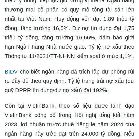
triệu tỷ đồng; tiếp tục giữ vững vị thế là Ngân hàng
thương mại cổ phần có quy mô tổng tài sản lớn
nhất tại Việt Nam. Huy động vốn đạt 1,89 triệu tỷ
đồng, tăng trưởng 16,5%. Dư nợ tín dụng đạt 1,75
triệu tỷ đồng, tăng trưởng 16,66%, đảm bảo giới
hạn Ngân hàng Nhà nước giao. Tỷ lệ nợ xấu theo
Thông tư 11/2021/TT-NHNN kiểm soát ở mức 1,1%.
BIDV
cho biết ngân hàng đã trích lập dự phòng rủi
ro đầy đủ theo quy định. Tỷ lệ trang trải nợ xấu (dư
quỹ DPRR tín dụng/dư nợ xấu) đạt 192%.
Còn tại VietinBank, theo số liệu được lãnh đạo
VietinBank công bố trong Hội nghị tổng kết năm
2023, lợi nhuận trước thuế riêng lẻ năm 2024 của
ngân hàng này ước đạt trên 24.000 tỷ đồng. Nếu