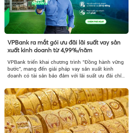
VPBank ra mắt gói ưu đãi lãi suất vay sản
xuất kinh doanh từ 4,99%/năm
VPBank triển khai chương trình “Đồng hành vững
bước”, mang đến giải pháp vay sản xuất kinh
doanh có tài sản bảo đảm với lãi suất ưu đãi chỉ
từ 4,99%/năm...