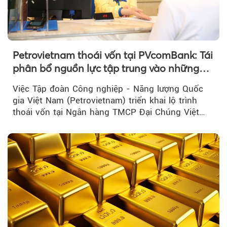
Petrovietnam thoái vốn tại PVcomBank: Tái
phân bổ nguồn lực tập trung vào những
lĩnh vực cốt lõi
Việc Tập đoàn Công nghiệp - Năng lượng Quốc
gia Việt Nam (Petrovietnam) triển khai lộ trình
thoái vốn tại Ngân hàng TMCP Đại Chúng Việt
Nam là bước đi trong quá trình cơ cấu...