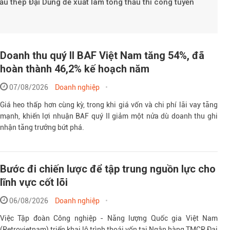
cấu thép Đại Dũng đề xuất làm tổng thầu thi công tuyến
Doanh thu quý II BAF Việt Nam tăng 54%, đã
hoàn thành 46,2% kế hoạch năm
07/08/2026
Doanh nghiệp
Giá heo thấp hơn cùng kỳ, trong khi giá vốn và chi phí lãi vay tăng
mạnh, khiến lợi nhuận BAF quý II giảm một nửa dù doanh thu ghi
nhận tăng trưởng bứt phá.
Bước đi chiến lược để tập trung nguồn lực cho
lĩnh vực cốt lõi
06/08/2026
Doanh nghiệp
Việc Tập đoàn Công nghiệp - Năng lượng Quốc gia Việt Nam
(Petrovietnam) triển khai lộ trình thoái vốn tại Ngân hàng TMCP Đại