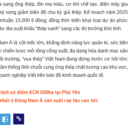
 sang ống thép, tôn mạ màu, cơ khí chế tạo, điện máy gia
ỳ vọng giảm biên độ chu kỳ giá thép. Kế hoạch năm 2025
 nhuận 15.000 tỉ đồng; đồng thời triển khai loạt dự án phức
 địa xuất khẩu “thép xanh” sang các thị trường khó tính.
am Á là cột mốc lớn, khẳng định năng lực quản trị, sức bền
Với chiến lược mở rộng công suất, đa dạng hóa danh mục sản
i trường, “vua thép” Việt Nam đang đứng trước cơ hội lớn:
n tầm thống lĩnh chuỗi cung ứng thép chất lượng cao khu vực,
anh nghiệp Việt trên bản đồ kinh doanh quốc tế.
chốt cứ điểm KCN 500ha tại Phú Yên
nhất ở Đông Nam Á sản xuất ray tàu cao tốc