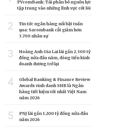
PVcomBank: Tái phân bổ nguồn lực
tập trung vào những lĩnh vực cốt lõi
2
Tin tức ngân hàng nổi bật tuần
qua: Sacombank cắt giảm hơn
3.700 nhân sự
3
Hoàng Anh Gia Lai lãi gần 2.300 tỷ
đồng nửa đầu năm, dòng tiền kinh
doanh dương trở lại
4
Global Banking & Finance Review
Awards vinh danh SHB là Ngân
hàng tiết kiệm tốt nhất Việt Nam
năm 2026
5
PNJ lãi gần 1.200 tỷ đồng nửa đầu
năm 2026