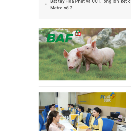
Bắt tay Hòa Phát và CC1, ‘ông lớn’ kết 
Metro số 2