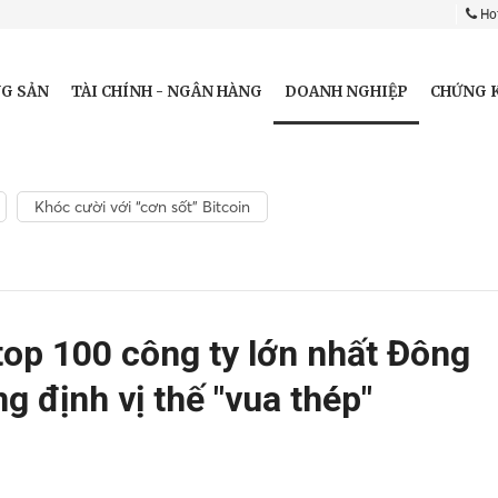
Hot
DOANH NGHIỆP
G SẢN
TÀI CHÍNH - NGÂN HÀNG
CHỨNG 
Khóc cười với “cơn sốt” Bitcoin
top 100 công ty lớn nhất Đông
 định vị thế "vua thép"