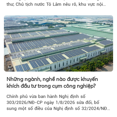
thư, Chủ tịch nước Tô Lâm nêu rõ, khu vực nội
thành Hà Nội...
Những ngành, nghề nào được khuyến
khích đầu tư trong cụm công nghiệp?
Chính phủ vừa ban hành Nghị định số
303/2026/NĐ-CP ngày 1/8/2026 sửa đổi, bổ
sung một số điều của Nghị định số 32/2024/NĐ-
CP về quản lý, phát triển cụm công nghiệp.