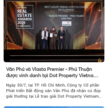
Văn Phú và Vlasta Premier - Phú Thuận
được vinh danh tại Dot Property Vietnam
Real Estate Awards 2026
Ngày 30/7, tại TP. Hồ Chí Minh, Công ty Cổ phần
Phát triển Bất động sản Văn Phú đã nhận cú đúp
giải thưởng tại Lễ trao giải Dot Property Vietnam
Real Estate Awards 2026.