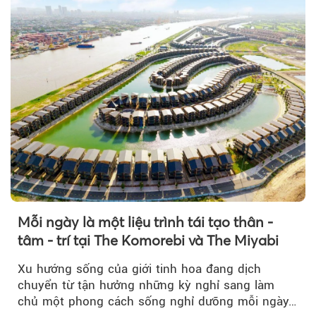
Mỗi ngày là một liệu trình tái tạo thân -
tâm - trí tại The Komorebi và The Miyabi
Xu hướng sống của giới tinh hoa đang dịch
chuyển từ tận hưởng những kỳ nghỉ sang làm
chủ một phong cách sống nghỉ dưỡng mỗi ngày…