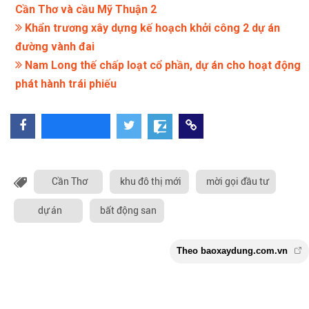
Cần Thơ và cầu Mỹ Thuận 2
Khẩn trương xây dựng kế hoạch khởi công 2 dự án
đường vành đai
Nam Long thế chấp loạt cổ phần, dự án cho hoạt động
phát hành trái phiếu
Cần Thơ
khu đô thị mới
mời gọi đầu tư
dự án
bất động san