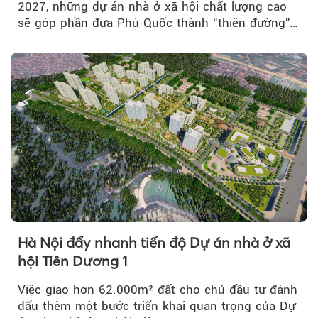
2027, những dự án nhà ở xã hội chất lượng cao
sẽ góp phần đưa Phú Quốc thành “thiên đường”
lập nghiệp hấp dẫn...
Hà Nội đẩy nhanh tiến độ Dự án nhà ở xã
hội Tiên Dương 1
Việc giao hơn 62.000m² đất cho chủ đầu tư đánh
dấu thêm một bước triển khai quan trọng của Dự