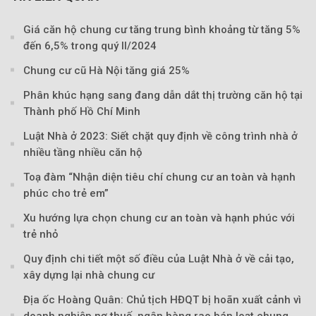
Giá căn hộ chung cư tăng trung bình khoảng từ tăng 5%
đến 6,5% trong quý II/2024
Chung cư cũ Hà Nội tăng giá 25%
Phân khúc hạng sang đang dẫn dắt thị trường căn hộ tại
Thành phố Hồ Chí Minh
Luật Nhà ở 2023: Siết chặt quy định về công trình nhà ở
nhiều tầng nhiều căn hộ
Toạ đàm “Nhận diện tiêu chí chung cư an toàn và hạnh
phúc cho trẻ em”
Xu hướng lựa chọn chung cư an toàn và hạnh phúc với
trẻ nhỏ
Quy định chi tiết một số điều của Luật Nhà ở về cải tạo,
Theo Trẻ em Việt 
xây dựng lại nhà chung cư
Địa ốc Hoàng Quân: Chủ tịch HĐQT bị hoãn xuất cảnh vì
doanh nghiệp nợ thuế, ngân hàng rao bán loạt chung