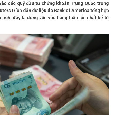
 vào các quỹ đầu tư chứng khoán Trung Quốc trong
uters trích dẫn dữ liệu do Bank of America tổng hợp
tích, đây là dòng vốn vào hàng tuần lớn nhất kể từ