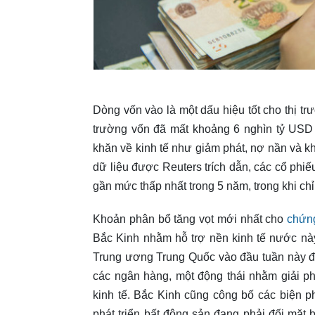
Dòng vốn vào là một dấu hiệu tốt cho thị 
trường vốn đã mất khoảng 6 nghìn tỷ USD 
khăn về kinh tế như giảm phát, nợ nần và kh
dữ liệu được Reuters trích dẫn, các cổ phi
gần mức thấp nhất trong 5 năm, trong khi c
Khoản phân bổ tăng vọt mới nhất cho
chứn
Bắc Kinh nhằm hỗ trợ nền kinh tế nước nà
Trung ương Trung Quốc vào đầu tuần này đã
các ngân hàng, một động thái nhằm giải p
kinh tế. Bắc Kinh cũng công bố các biện
phát triển bất động sản đang phải đối mặt