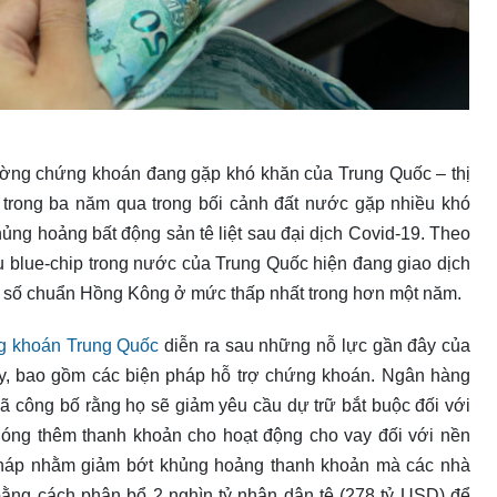
trường chứng khoán đang gặp khó khăn của Trung Quốc – thị
trong ba năm qua trong bối cảnh đất nước gặp nhiều khó
ủng hoảng bất động sản tê liệt sau đại dịch Covid-19. Theo
ếu blue-chip trong nước của Trung Quốc hiện đang giao dịch
hỉ số chuẩn Hồng Kông ở mức thấp nhất trong hơn một năm.
g khoán Trung Quốc
diễn ra sau những nỗ lực gần đây của
y, bao gồm các biện pháp hỗ trợ chứng khoán. Ngân hàng
 công bố rằng họ sẽ giảm yêu cầu dự trữ bắt buộc đối với
hóng thêm thanh khoản cho hoạt động cho vay đối với nền
 pháp nhằm giảm bớt khủng hoảng thanh khoản mà các nhà
 bằng cách phân bổ 2 nghìn tỷ nhân dân tệ (278 tỷ USD) để