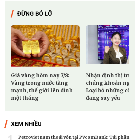
ĐỪNG BỎ LỠ
Giá vàng hôm nay 7/8:
Nhận định thị trườn
Vàng trong nước tăng
chứng khoán ngày 7
mạnh, thế giới lên đỉnh
Loại bỏ những cổ ph
một tháng
đang suy yếu
XEM NHIỀU
1
Petrovietnam thoái vốn tại PVcomBank: Tái phân