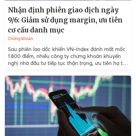
Nhận định phiên giao dịch ngày
9/6: Giảm sử dụng margin, ưu tiên
cơ cấu danh mục
Chứng khoán
Sau phiên lao dốc khiến VN-Index đánh mất mốc
1.800 điểm, nhiều công ty chứng khoán khuyến
nghị nhà đầu tư tiếp tục thận trọng, ưu tiên hạ tỷ
trọng sử dụng đòn bẩy và cơ cấu các cổ phiếu đã
phá vỡ vùng hỗ trợ quan trọng để hạn chế rủi ro
trong ngắn hạn.