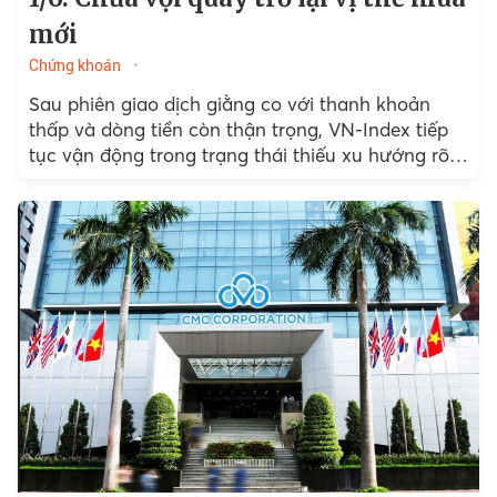
mới
Chứng khoán
Sau phiên giao dịch giằng co với thanh khoản
thấp và dòng tiền còn thận trọng, VN-Index tiếp
tục vận động trong trạng thái thiếu xu hướng rõ
ràng khi áp lực bán...