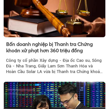
Bốn doanh nghiệp bị Thanh tra Chứng
khoán xử phạt hơn 360 triệu đồng
Công ty cổ phần Xây dựng - Địa ốc Cao su, Sông
Đà - Nha Trang, Giấy Lam Sơn Thanh Hóa và
Hoàn Cầu Solar LA vừa bị Thanh tra Chứng khoán
Nhà nước xử phạt tổng cộng hơn 362 triệu đồng
do vi phạm quy định về công bố thông tin trên
thị trường chứng khoán.