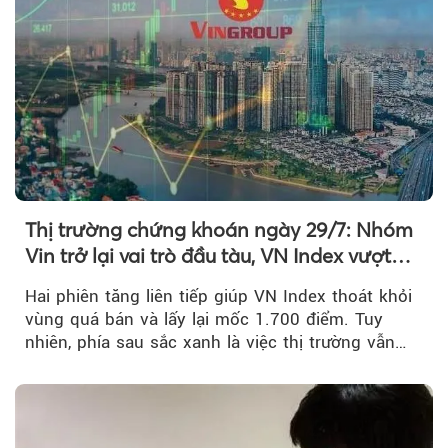
Thị trường chứng khoán ngày 29/7: Nhóm
Vin trở lại vai trò đầu tàu, VN Index vượt
mốc 1.700 điểm
Hai phiên tăng liên tiếp giúp VN Index thoát khỏi
vùng quá bán và lấy lại mốc 1.700 điểm. Tuy
nhiên, phía sau sắc xanh là việc thị trường vẫn
chủ yếu được nâng đỡ bởi nhóm Vin, còn dòng
tiền vẫn chưa thực sự trở lại.