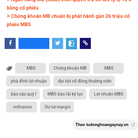
bằng cổ phiếu
Chứng khoán MB chuẩn bị phát hành gần 26 triệu cổ
phiếu MBS
MBS
Chứng khoán MB
MBS
phá đỉnh lợi nhuận
đại hội cổ đông thường niên
báo cáo quý I
MBS báo lãi kỷ lục
Lợi nhuận MBS
vnfinance
Dư nợ margin