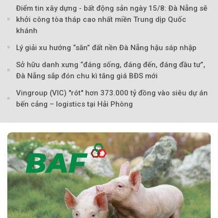
Điểm tin xây dựng - bất động sản ngày 15/8: Đà Nẵng sẽ
khởi công tòa tháp cao nhất miền Trung dịp Quốc
khánh
Lý giải xu hướng “săn” đất nền Đà Nẵng hậu sáp nhập
Sở hữu danh xưng “đáng sống, đáng đến, đáng đầu tư”,
Đà Nẵng sắp đón chu kì tăng giá BĐS mới
Vingroup (VIC) "rót" hơn 373.000 tỷ đồng vào siêu dự án
bến cảng – logistics tại Hải Phòng
Theo Sở hữu trí 