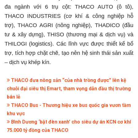
đa ngành với 6 trụ cột: THACO AUTO (ô tô),
THACO INDUSTRIES (cơ khí & công nghiệp hỗ
trợ), THACO AGRI (nông nghiệp), THADICO (đầu
tư & xây dựng), THISO (thương mại & dịch vụ) và
THILOGI (logistics). Các lĩnh vực được thiết kế bổ
trợ, tích hợp chặt chẽ, tạo nên hệ sinh thái sản xuất
– dịch vụ khép kín.
THACO đưa nông sản “của nhà trồng được” lên kệ
chuỗi đại siêu thị Emart, tham vọng dẫn đầu thị trường
bán lẻ
THACO Bus - Thương hiệu xe bus quốc gia vươn tầm
khu vực
Bình Dương ‘bật đèn xanh’ cho siêu dự án KCN cơ khí
75.000 tỷ đồng của THACO