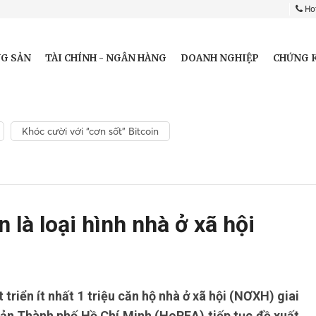
Hot
G SẢN
TÀI CHÍNH - NGÂN HÀNG
DOANH NGHIỆP
CHỨNG 
Khóc cười với “cơn sốt” Bitcoin
n là loại hình nhà ở xã hội
triển ít nhất 1 triệu căn hộ nhà ở xã hội (NƠXH) giai
sản Thành phố Hồ Chí Minh (HoREA) tiếp tục đề xuất