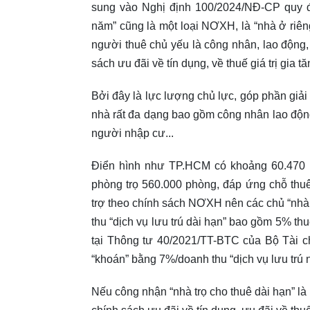
sung vào Nghị định 100/2024/NĐ-CP quy đị
năm” cũng là một loại NƠXH, là “nhà ở riên
người thuê chủ yếu là công nhân, lao động
sách ưu đãi về tín dụng, về thuế giá trị gia t
Bởi đây là lực lượng chủ lực, góp phần giải
nhà rất đa dạng bao gồm công nhân lao động,
người nhập cư...
Điển hình như TP.HCM có khoảng 60.470 n
phòng trọ 560.000 phòng, đáp ứng chỗ thuê
trợ theo chính sách NƠXH nên các chủ “nhà 
thu “dịch vụ lưu trú dài hạn” bao gồm 5% thu
tại Thông tư 40/2021/TT-BTC của Bộ Tài c
“khoán” bằng 7%/doanh thu “dịch vụ lưu trú 
Nếu công nhận “nhà trọ cho thuê dài hạn” l