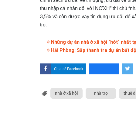
chính sách ưu đãi về tín dụng, ưu đãi về thu
thu nhập cá nhân đối với NƠXH” thì chủ “nhà
3,5% và còn được vay tín dụng ưu đãi để x
trọ.
Những dự án nhà ở xã hội "hót" nhất t
Hải Phòng: Sắp thanh tra dự án bất đ
Chia sẻ Facebook
nhà ở xã hội
nhà trọ
thuê d