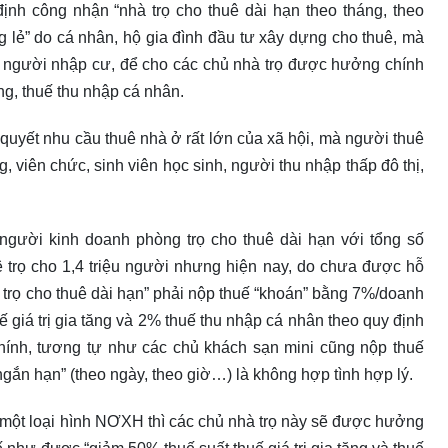
nh công nhận “nhà trọ cho thuê dài hạn theo tháng, theo
g lẻ” do cá nhân, hộ gia đình đầu tư xây dựng cho thuê, mà
, người nhập cư, để cho các chủ nhà trọ được hưởng chính
ăng, thuế thu nhập cá nhân.
 quyết nhu cầu thuê nhà ở rất lớn của xã hội, mà người thuê
 viên chức, sinh viên học sinh, người thu nhập thấp đô thị,
gười kinh doanh phòng trọ cho thuê dài hạn với tổng số
 trọ cho 1,4 triệu người nhưng hiện nay, do chưa được hỗ
trọ cho thuê dài hạn” phải nộp thuế “khoán” bằng 7%/doanh
ế giá trị gia tăng và 2% thuế thu nhập cá nhân theo quy định
hính, tương tự như các chủ khách sạn mini cũng nộp thuế
ngắn hạn” (theo ngày, theo giờ…) là không hợp tình hợp lý.
à một loại hình NƠXH thì các chủ nhà trọ này sẽ được hưởng