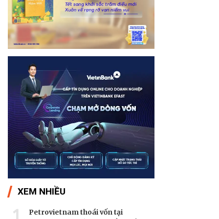
XEM NHIỀU
1
Petrovietnam thoái vốn tại