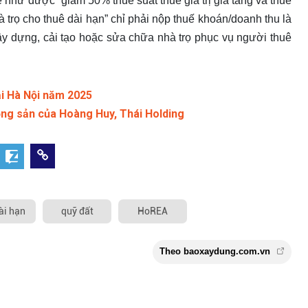
ế như được “giảm 50% thuế suất thuế giá trị gia tăng và thuế
 trọ cho thuê dài hạn” chỉ phải nộp thuế khoán/doanh thu là
ây dựng, cải tạo hoặc sửa chữa nhà trọ phục vụ người thuê
ại Hà Nội năm 2025
ộng sản của Hoàng Huy, Thái Holding
ài hạn
quỹ đất
HoREA