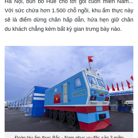
Hà Nội, bún bò Huế cho tới gỏi cuốn miền Nam...
Với sức chứa hơn 1.500 chỗ ngồi, khu ẩm thực này
sẽ là điểm dừng chân hấp dẫn, hứa hẹn giữ chân
du khách chẳng kém bất kỳ gian trưng bày nào.
Đoàn tàu ẩm thực Bắc - Nam phục vụ đặc sản 3 miền