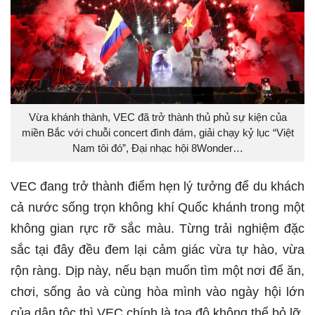
Vừa khánh thành, VEC đã trở thành thủ phủ sự kiện của
miền Bắc với chuỗi concert đình đám, giải chạy kỷ lục “Việt
Nam tôi đó”, Đại nhạc hội 8Wonder…
VEC đang trở thành điểm hẹn lý tưởng để du khách
cả nước sống trọn không khí Quốc khánh trong một
không gian rực rỡ sắc màu. Từng trải nghiệm đặc
sắc tại đây đều đem lại cảm giác vừa tự hào, vừa
rộn ràng. Dịp này, nếu bạn muốn tìm một nơi để ăn,
chơi, sống ảo và cùng hòa mình vào ngày hội lớn
của dân tộc thì VEC chính là tọa độ không thể bỏ lỡ.​