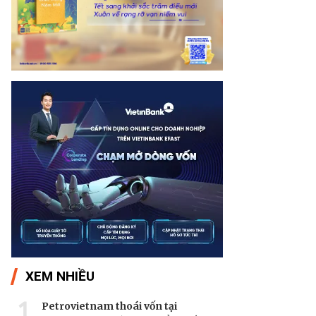
XEM NHIỀU
1
Petrovietnam thoái vốn tại