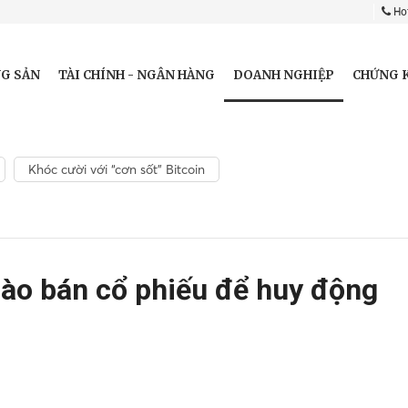
Hot
DOANH NGHIỆP
G SẢN
TÀI CHÍNH - NGÂN HÀNG
CHỨNG 
Khóc cười với “cơn sốt” Bitcoin
ào bán cổ phiếu để huy động