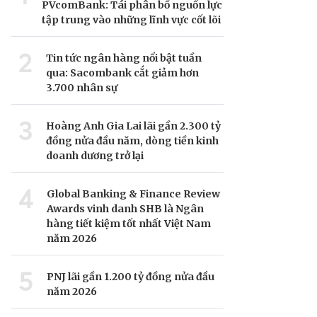
PVcomBank: Tái phân bổ nguồn lực
tập trung vào những lĩnh vực cốt lõi
2
Tin tức ngân hàng nổi bật tuần
qua: Sacombank cắt giảm hơn
3.700 nhân sự
3
Hoàng Anh Gia Lai lãi gần 2.300 tỷ
đồng nửa đầu năm, dòng tiền kinh
doanh dương trở lại
4
Global Banking & Finance Review
Awards vinh danh SHB là Ngân
hàng tiết kiệm tốt nhất Việt Nam
năm 2026
5
PNJ lãi gần 1.200 tỷ đồng nửa đầu
năm 2026