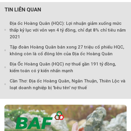
TIN LIÊN QUAN
Địa ốc Hoàng Quân (HQC): Lợi nhuận giảm xuống mức
thấp kỷ lục với vỏn vẹn 4 tỷ đồng, chỉ đạt 8% chỉ tiêu năm
Theo Sở hữu trí 
2021
Tập đoàn Hoàng Quân bán xong 27 triệu cổ phiếu HQC,
không còn là cổ đông lớn của Địa ốc Hoàng Quân
Địa Ốc Hoàng Quân (HQC) nợ thuế gần 191 tỷ đồng,
kiểm toán có ý kiến nhấn mạnh
Cần Thơ: Địa ốc Hoàng Quân, Ngân Thuận, Thiên Lộc và
loạt doanh nghiệp bị 'bêu tên' nợ thuế