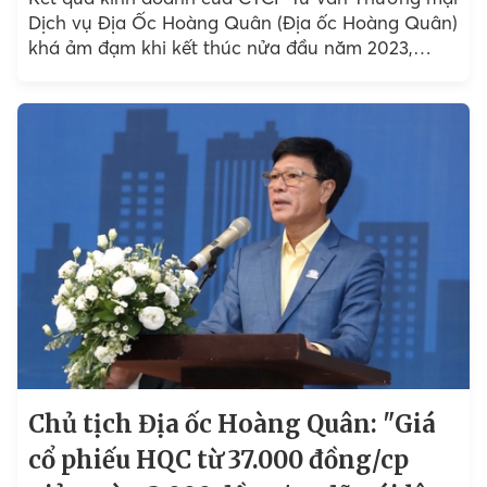
Dịch vụ Địa Ốc Hoàng Quân (Địa ốc Hoàng Quân)
khá ảm đạm khi kết thúc nửa đầu năm 2023,
doanh nghiệp này chỉ mới ghi nhận 2,3 tỷ đồng lợi
nhuận sau thuế, giảm 85% so với cùng kỳ.
Chủ tịch Địa ốc Hoàng Quân: "Giá
cổ phiếu HQC từ 37.000 đồng/cp