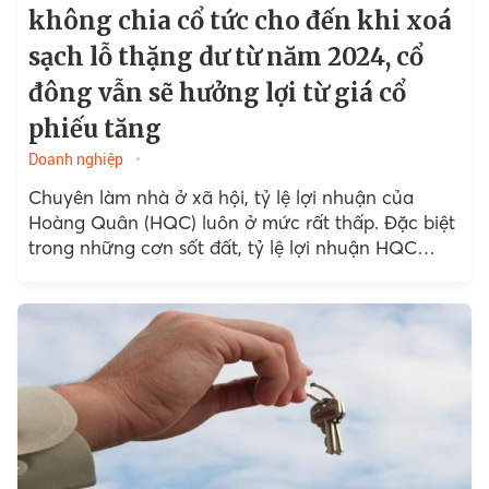
không chia cổ tức cho đến khi xoá
sạch lỗ thặng dư từ năm 2024, cổ
đông vẫn sẽ hưởng lợi từ giá cổ
phiếu tăng
Doanh nghiệp
Chuyên làm nhà ở xã hội, tỷ lệ lợi nhuận của
Hoàng Quân (HQC) luôn ở mức rất thấp. Đặc biệt
trong những cơn sốt đất, tỷ lệ lợi nhuận HQC
cũng chỉ ở mức 10%. Theo đó, định hướng của
HQC giai đoạn tới là chuyển 100% nhà ở xã hội
cho các công ty trong hệ thống.