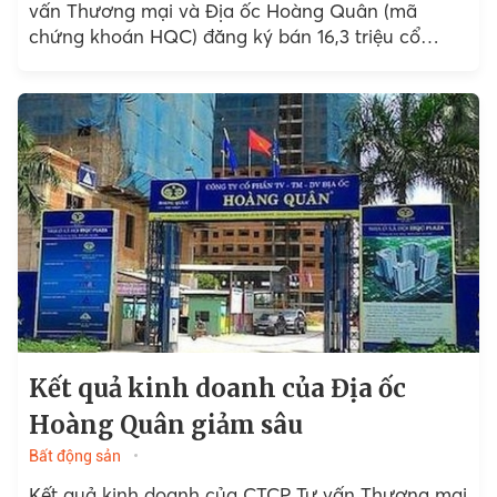
vấn Thương mại và Địa ốc Hoàng Quân (mã
chứng khoán HQC) đăng ký bán 16,3 triệu cổ
phiếu HQC theo hình thức thỏa thuận với mục
đích cơ cấu danh mục đầu tư.
Kết quả kinh doanh của Địa ốc
Hoàng Quân giảm sâu
Bất động sản
Kết quả kinh doanh của CTCP Tư vấn Thương mại