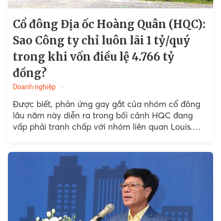
Cổ đông Địa ốc Hoàng Quân (HQC):
Sao Công ty chỉ luôn lãi 1 tỷ/quý
trong khi vốn điều lệ 4.766 tỷ
đồng?
Doanh nghiệp
Được biết, phản ứng gay gắt của nhóm cổ đông
lâu năm này diễn ra trong bối cảnh HQC đang
vấp phải tranh chấp với nhóm liên quan Louis.
Nhóm này hiện đã sở hữu hơn 10% vốn tại HQC
và đang đề nghị bổ sung Thành viên HĐQT, cụ thể
là đưa người Louis Land (BII) vào HĐQT tại Đại
hội năm nay.