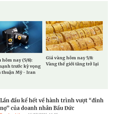
Giá vàng hôm nay 5/8:
u hôm nay (5/8):
Vàng thế giới tăng trở lại
ạnh trước kỳ vọng
a thuận Mỹ - Iran
Lần đầu kể hết về hành trình vượt “đỉnh
nợ” của doanh nhân Bầu Đức