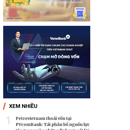
XEM NHIỀU
1
Petrovietnam thoái vốn tại
PVcomBank: Tái phân bổ nguồn lực