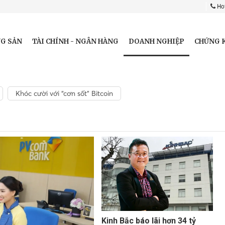
Hot
DOANH NGHIỆP
G SẢN
TÀI CHÍNH - NGÂN HÀNG
CHỨNG 
Khóc cười với “cơn sốt” Bitcoin
Kinh Bắc báo lãi hơn 34 tỷ