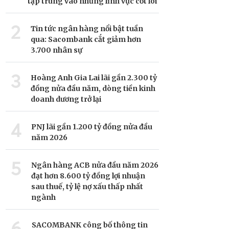
tập trung vào những lĩnh vực cốt lõi
2
Tin tức ngân hàng nổi bật tuần
qua: Sacombank cắt giảm hơn
3.700 nhân sự
3
Hoàng Anh Gia Lai lãi gần 2.300 tỷ
đồng nửa đầu năm, dòng tiền kinh
doanh dương trở lại
4
PNJ lãi gần 1.200 tỷ đồng nửa đầu
năm 2026
5
Ngân hàng ACB nửa đầu năm 2026
đạt hơn 8.600 tỷ đồng lợi nhuận
sau thuế, tỷ lệ nợ xấu thấp nhất
ngành
6
SACOMBANK công bố thông tin