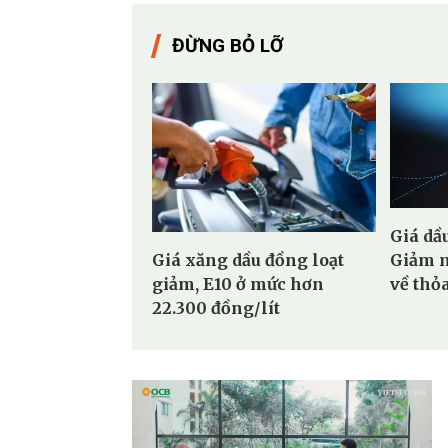
ĐỪNG BỎ LỠ
Giá dầ
Giá xăng dầu đồng loạt
Giảm m
giảm, E10 ở mức hơn
về thỏ
22.300 đồng/lít