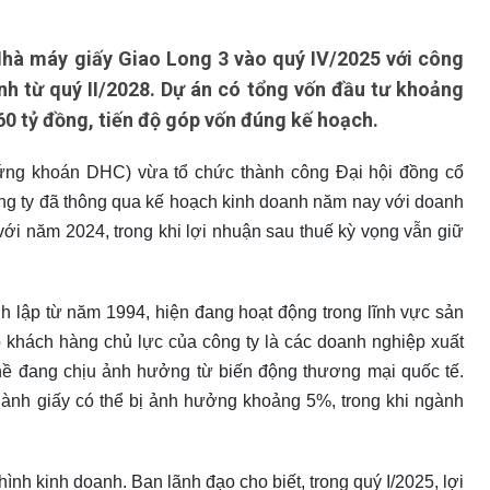
Nhà máy giấy Giao Long 3 vào quý IV/2025 với công
nh từ quý II/2028. Dự án có tổng vốn đầu tư khoảng
60 tỷ đồng, tiến độ góp vốn đúng kế hoạch.
ng khoán DHC) vừa tổ chức thành công Đại hội đồng cổ
ông ty đã thông qua kế hoạch kinh doanh năm nay với doanh
với năm 2024, trong khi lợi nhuận sau thuế kỳ vọng vẫn giữ
 lập từ năm 1994, hiện đang hoạt động trong lĩnh vực sản
p khách hàng chủ lực của công ty là các doanh nghiệp xuất
ề đang chịu ảnh hưởng từ biến động thương mại quốc tế.
gành giấy có thể bị ảnh hưởng khoảng 5%, trong khi ngành
.
 hình kinh doanh. Ban lãnh đạo cho biết, trong quý I/2025, lợi