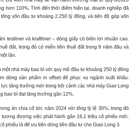
ăng hơn 110%. Tính đến thời điểm hiện tại, doanh nghiệp đã
 tổng vốn đầu tư khoảng 2.250 tỷ đồng, và tiến độ góp vốn
m testliner và kraftliner – dòng giấy có biên lợi nhuận cao.
ê đất, trong đó có miễn tiền thuê đất trong 9 năm đầu và
một lần.
m một nhà máy bao bì với quy mô đầu tư khoảng 250 tỷ đồng
thêm dòng sản phẩm in offset để phục vụ ngành xuất khẩu.
 lực tăng trưởng mới trong bối cảnh các nhà máy Giao Long
ng bao bì đạt tăng trưởng gần 12%.
ương án chia cổ tức năm 2024 với tổng tỷ lệ 30%, trong đó
 tương đương việc phát hành gần 16,1 triệu cổ phiếu mới.
cổ phiếu là để ưu tiên dòng tiền đầu tư cho Giao Long 3.