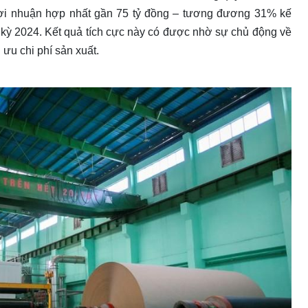
lợi nhuận hợp nhất gần 75 tỷ đồng – tương đương 31% kế
kỳ 2024. Kết quả tích cực này có được nhờ sự chủ động về
i ưu chi phí sản xuất.