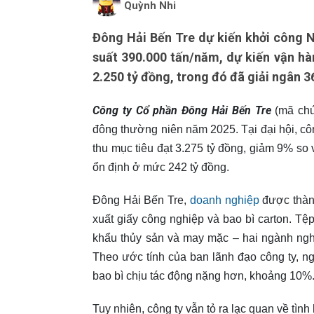
Quỳnh Nhi
Đông Hải Bến Tre dự kiến khởi công 
suất 390.000 tấn/năm, dự kiến vận hà
2.250 tỷ đồng, trong đó đã giải ngân 3
Công ty Cổ phần Đông Hải Bến Tre
(mã chứ
đông thường niên năm 2025. Tại đại hội, c
thu mục tiêu đạt 3.275 tỷ đồng, giảm 9% so 
ổn định ở mức 242 tỷ đồng.
Đông Hải Bến Tre,
doanh nghiệp
được thành
xuất giấy công nghiệp và bao bì carton. Tệ
khẩu thủy sản và may mặc – hai ngành ngh
Theo ước tính của ban lãnh đạo công ty, n
bao bì chịu tác động nặng hơn, khoảng 10%
Tuy nhiên, công ty vẫn tỏ ra lạc quan về tình