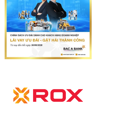
rí tuệ