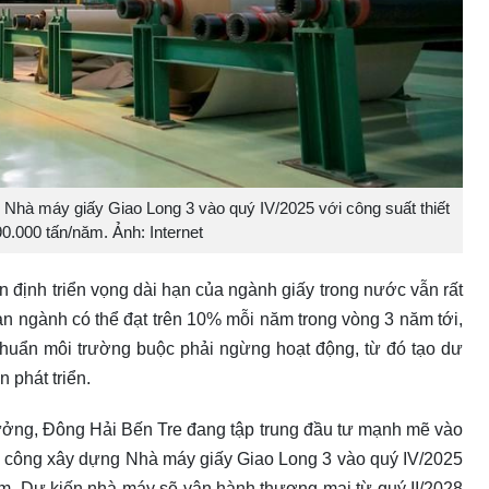
Nhà máy giấy Giao Long 3 vào quý IV/2025 với công suất thiết
90.000 tấn/năm. Ảnh: Internet
 định triển vọng dài hạn của ngành giấy trong nước vẫn rất
àn ngành có thể đạt trên 10% mỗi năm trong vòng 3 năm tới,
 chuẩn môi trường buộc phải ngừng hoạt động, từ đó tạo dư
 phát triển.
ưởng, Đông Hải Bến Tre đang tập trung đầu tư mạnh mẽ vào
ởi công xây dựng Nhà máy giấy Giao Long 3 vào quý IV/2025
năm. Dự kiến nhà máy sẽ vận hành thương mại từ quý II/2028