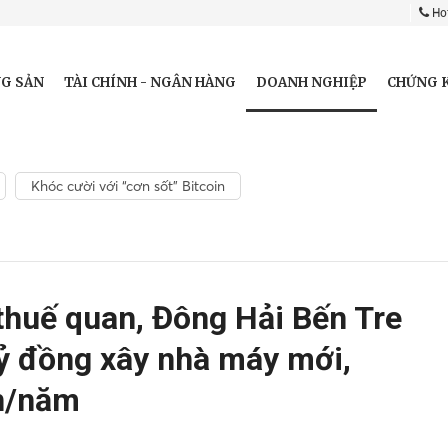
Hot
DOANH NGHIỆP
G SẢN
TÀI CHÍNH - NGÂN HÀNG
CHỨNG 
Khóc cười với “cơn sốt” Bitcoin
 thuế quan, Đông Hải Bến Tre
tỷ đồng xây nhà máy mới,
ấn/năm