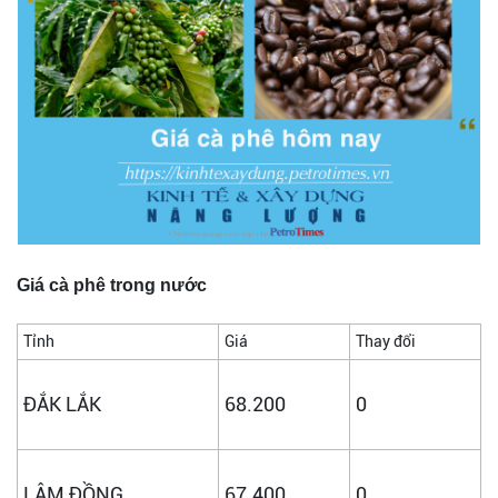
Giá cà phê trong nước
Tỉnh
Giá
Thay đổi
ĐẮK LẮK
68.200
0
LÂM ĐỒNG
67.400
0