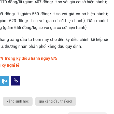
9 đồng/lít (giảm 407 đồng/lít so với giá cơ sở hiện hành);
 đồng/lít (giảm 550 đồng/lít so với giá cơ sở hiện hành);
giảm 623 đồng/lít so với giá cơ sở hiện hành); Dầu madút
(giảm 665 đồng/kg so với giá cơ sở hiện hành).
̣t hàng xăng dầu từ hôm nay cho đến kỳ điều chỉnh kế tiếp sẽ
̀u, thương nhân phân phối xăng dầu quy định.
6% trong kỳ điều hành ngày 8/5
kỳ nghỉ lễ
xăng sinh học
giá xăng dầu thế giới