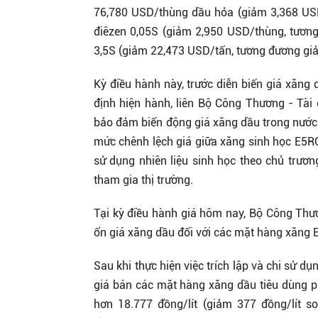
76,780 USD/thùng dầu hỏa (giảm 3,368 US
điêzen 0,05S (giảm 2,950 USD/thùng, tươ
3,5S (giảm 22,473 USD/tấn, tương đương gi
Kỳ điều hành này, trước diễn biến giá xăng 
định hiện hành, liên Bộ Công Thương - Tà
bảo đảm biến động giá xăng dầu trong nước p
mức chênh lệch giá giữa xăng sinh học E5
sử dụng nhiên liệu sinh học theo chủ trươn
tham gia thị trường.
Tại kỳ điều hành giá hôm nay, Bộ Công Thươ
ổn giá xăng dầu đối với các mặt hàng xăng
Sau khi thực hiện việc trích lập và chi sử 
giá bán các mặt hàng xăng dầu tiêu dùng p
hơn 18.777 đồng/lít (giảm 377 đồng/lít s