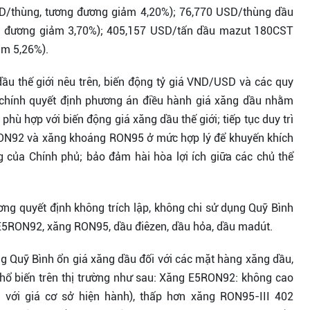
D/thùng, tương đương giảm 4,20%); 76,770 USD/thùng dầu
ng đương giảm 3,70%); 405,157 USD/tấn dầu mazut 180CST
ảm 5,26%).
dầu thế giới nêu trên, biến động tỷ giá VND/USD và các quy
i chính quyết định phương án điều hành giá xăng dầu nhằm
hù hợp với biến động giá xăng dầu thế giới; tiếp tục duy trì
RON92 và xăng khoáng RON95 ở mức hợp lý để khuyến khích
g của Chính phủ; bảo đảm hài hòa lợi ích giữa các chủ thể
ng quyết định không trích lập, không chi sử dụng Quỹ Bình
 E5RON92, xăng RON95, dầu điêzen, dầu hỏa, dầu madút.
dụng Quỹ Bình ổn giá xăng dầu đối với các mặt hàng xăng dầu,
hổ biến trên thị trường như sau: Xăng E5RON92: không cao
o với giá cơ sở hiện hành), thấp hơn xăng RON95-III 402