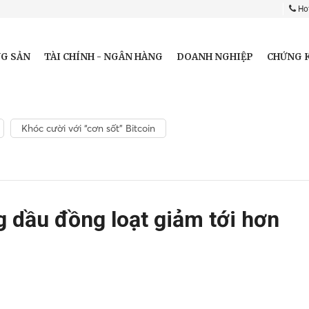
Hot
G SẢN
TÀI CHÍNH - NGÂN HÀNG
DOANH NGHIỆP
CHỨNG 
Khóc cười với “cơn sốt” Bitcoin
 dầu đồng loạt giảm tới hơn