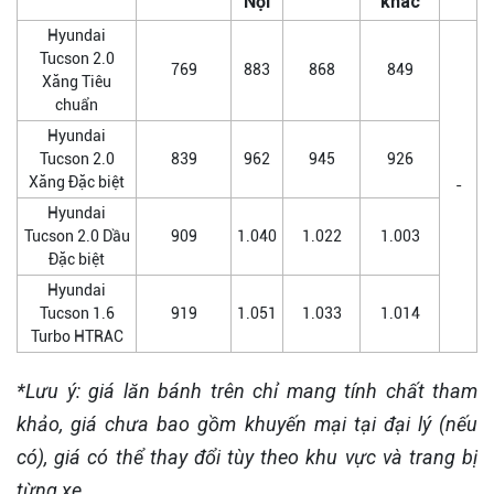
Nội
khác
Hyundai
Tucson 2.0
769
883
868
849
Xăng Tiêu
chuẩn
Hyundai
Tucson 2.0
839
962
945
926
Xăng Đặc biệt
-
Hyundai
Tucson 2.0 Dầu
909
1.040
1.022
1.003
Đặc biệt
Hyundai
Tucson 1.6
919
1.051
1.033
1.014
Turbo HTRAC
*Lưu ý: giá lăn bánh trên chỉ mang tính chất tham
khảo, giá chưa bao gồm khuyến mại tại đại lý (nếu
có), giá có thể thay đổi tùy theo khu vực và trang bị
từng xe.