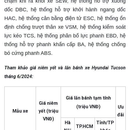
chạm khi ra khỏi xe SEW, hệ thống hỗ trợ xuống
dốc DBC, hệ thống hỗ trợ khởi hành ngang dốc
HAC, hệ thống cân bằng điện tử ESC, hệ thống ổn
định chống trượt thân xe VSM, hệ thống kiểm soát
lực kéo TCS, hệ thống phân bổ lực phanh EBD, hệ
thống hỗ trợ phanh khẩn cấp BA, hệ thống chống
bó cứng phanh ABS.
Tham khảo giá niêm yết và lăn bánh xe Hyundai Tucson
tháng 6/2024:
Giá lăn bánh tạm tính
Giá niêm
(triệu VNĐ)
Ưu
Mẫu xe
yết (triệu
đãi
VNĐ)
Hà
Tỉnh/TP
TP.HCM