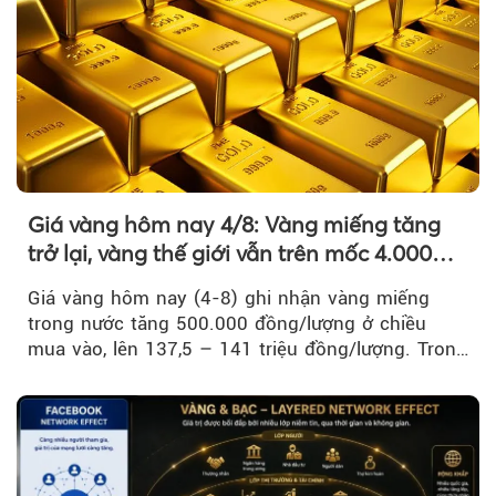
Giá vàng hôm nay 4/8: Vàng miếng tăng
trở lại, vàng thế giới vẫn trên mốc 4.000
USD/ounce
Giá vàng hôm nay (4-8) ghi nhận vàng miếng
trong nước tăng 500.000 đồng/lượng ở chiều
mua vào, lên 137,5 – 141 triệu đồng/lượng. Trong
khi đó, giá vàng thế giới giảm nhẹ nhưng vẫn duy
trì trên ngưỡng 4.000 USD/ounce.