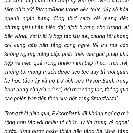
đổi số trong suốt một thập kỷ vừa qua. BPC chia sẻ
tầm nhìn với PVcomBank trong việc thúc đẩy số hóa
ngành ngân hàng đồng thời cam kết mang đến
những giải pháp hiện đại, định hướng cho tương lai
bền vững. Với triết lý hợp tác lâu dài, chúng tôi không
chỉ cung cấp nền tảng công nghệ tối ưu mà còn
không ngừng nâng cấp, phát triển các giải pháp phù
hợp và hiệu quả trong nhiều năm tiếp theo. Trên hết,
chúng tôi mong muốn được tiếp tục duy trì mối quan
hệ hợp tác này và hỗ trợ tích cực PVcomBank trong
hoạt động chuyển đổi số, đổi mới sáng tạo, thông qua
các phiên bản tiếp theo của nền tảng SmartVista”.
Trong thời gian qua, PVcomBank đã không ngừng mở
rộng hợp tác với nhiều tổ chức uy tín trong và ngoài
nước, từng bước hoàn thiện nền tảng hạ tầng, tăng