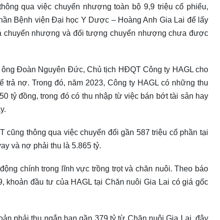
hông qua việc chuyển nhượng toàn bộ 9,9 triệu cổ phiếu,
phần Bệnh viện Đại học Y Dược – Hoàng Anh Gia Lai để lấy
, giá chuyển nhượng và đối tượng chuyển nhượng chưa được
tư, ông Đoàn Nguyên Đức, Chủ tịch HĐQT Công ty HAGL cho
để trả nợ. Trong đó, năm 2023, Công ty HAGL có những thu
0 tỷ đồng, trong đó có thu nhập từ việc bán bớt tài sản hay
y.
 cũng thông qua việc chuyển đổi gần 587 triệu cổ phần tại
y và nợ phải thu là 5.865 tỷ.
ộng chính trong lĩnh vực trồng trọt và chăn nuôi. Theo báo
30/9, khoản đầu tư của HAGL tại Chăn nuôi Gia Lai có giá gốc
oản phải thu ngắn hạn gần 379 tỷ từ Chăn nuôi Gia Lai, đây