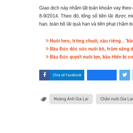
Giao dịch này nhằm tất toán khoản vay theo
8-9/2014. Theo đó, tổng số tiền lãi được m
hạn, toàn bộ lãi quá hạn và tiền phạt chậm trả
Nuôi heo, trồng chuối, sầu riêng... '
Bầu Đức dốc sức nuôi bò, trùm xăng dầ
Bầu Đức quyết nuôi lợn, bầu Hiển bị co
Chia sẻ Facebook
Hoàng Anh Gia Lai
Chăn nuôi Gia La