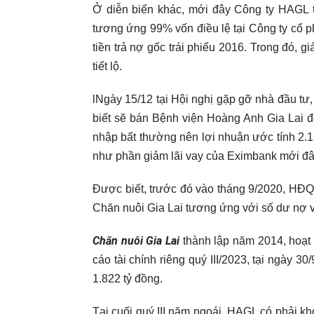
Ở diễn biến khác, mới đây Công ty HAGL t
tương ứng 99% vốn điều lệ tại Công ty cổ 
tiền trả nợ gốc trái phiếu 2016. Trong đó
tiết lộ.
lNgày 15/12 tại Hội nghị gặp gỡ nhà đầu 
biết sẽ bán Bệnh viện Hoàng Anh Gia Lai 
nhập bất thường nên lợi nhuận ước tính 2.15
như phần giảm lãi vay của Eximbank mới đâ
Được biết, trước đó vào tháng 9/2020, HĐQT
Chăn nuôi Gia Lai tương ứng với số dư nợ va
Chăn nuôi Gia Lai
thành lập năm 2014, hoạt đ
cáo tài chính riêng quý III/2023, tại ngày 
1.822 tỷ đồng.
Tại cuối quý III năm ngoái, HAGL có phải kh