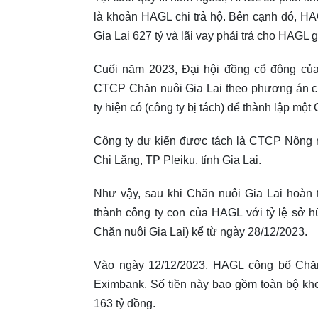
là khoản HAGL chi trả hộ. Bên cạnh đó, H
Gia Lai 627 tỷ và lãi vay phải trả cho HAGL g
Cuối năm 2023, Đại hội đồng cổ đông củ
CTCP Chăn nuôi Gia Lai theo phương án ch
ty hiện có (công ty bị tách) để thành lập mộ
Công ty dự kiến được tách là CTCP Nông n
Chi Lăng, TP Pleiku, tỉnh Gia Lai.
Như vậy, sau khi Chăn nuôi Gia Lai hoàn 
thành công ty con của HAGL với tỷ lệ sở h
Chăn nuôi Gia Lai) kể từ ngày 28/12/2023.
Vào ngày 12/12/2023, HAGL công bố Chăn 
Eximbank. Số tiền này bao gồm toàn bộ kh
163 tỷ đồng.