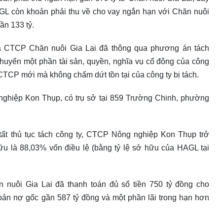
AGL còn khoản phải thu về cho vay ngắn hạn với Chăn nuôi
ần 133 tỷ.
a CTCP Chăn nuôi Gia Lai đã thông qua phương án tách
uyển một phần tài sản, quyền, nghĩa vụ cổ đông của công
t CTCP mới mà không chấm dứt tồn tại của công ty bị tách.
ghiệp Kon Thụp, có trụ sở tại 859 Trường Chinh, phường
tất thủ tục tách công ty, CTCP Nông nghiệp Kon Thụp trở
ữu là 88,03% vốn điều lệ (bằng tỷ lệ sở hữu của HAGL tại
nuôi Gia Lai đã thanh toán đủ số tiền 750 tỷ đồng cho
oản nợ gốc gần 587 tỷ đồng và một phần lãi trong hạn hơn