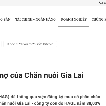
Hot
DOANH NGHIỆP
G SẢN
TÀI CHÍNH - NGÂN HÀNG
CHỨNG 
Khóc cười với “cơn sốt” Bitcoin
ợ của Chăn nuôi Gia Lai
AG) đã thông qua việc đăng ký mua cổ phần chào
hăn nuôi Gia Lai - công ty con do HAGL nắm 88,03%