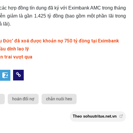
 các hợp đồng tín dụng đã ký với Eximbank AMC trong tháng
iễn giảm là gần 1.425 tỷ đồng (bao gồm một phần lãi trong
 lãi).
bầu Đức' đã xoá được khoản nợ 750 tỷ đồng tại Eximbank
u dính lao lý
n trai vượt qua
i
hoán đổi nợ
chăn nuôi heo