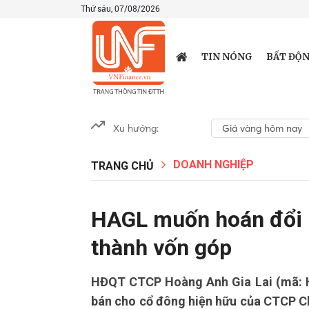
Thứ sáu, 07/08/2026
TIN NÓNG
BẤT ĐỘN
Xu hướng:
Giá vàng hôm nay
DOANH NGHIỆP
TRANG CHỦ
HAGL muốn hoán đổi n
thành vốn góp
HĐQT CTCP Hoàng Anh Gia Lai (mã: H
bán cho cổ đông hiện hữu của CTCP C