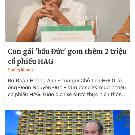
Con gái 'bầu Đức' gom thêm 2 triệu
cổ phiếu HAG
Chứng khoán
Bà Đoàn Hoàng Anh - con gái Chủ tịch HĐQT là
ông Đoàn Nguyên Đức – vừa đăng ký mua 2 triệu
cổ phiếu HAG. Giao dịch sẽ được thực hiện thông
qua phương án khớp lệnh trên sàn, thời gian từ
ngày 20 8-18 9 2024.