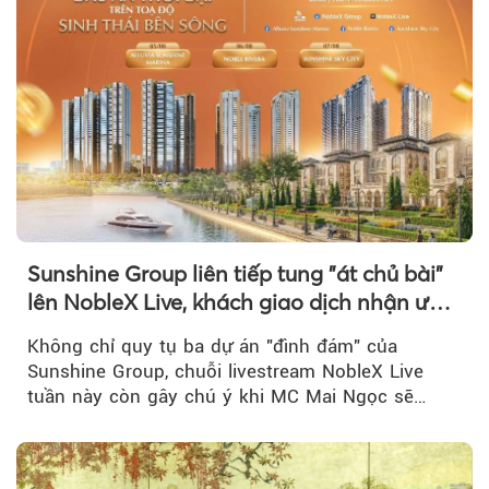
Sunshine Group liên tiếp tung "át chủ bài"
lên NobleX Live, khách giao dịch nhận ưu
đãi hàng trăm triệu đồng
Không chỉ quy tụ ba dự án "đình đám" của
Sunshine Group, chuỗi livestream NobleX Live
tuần này còn gây chú ý khi MC Mai Ngọc sẽ
đồng hành trong phiên livestream giới thiệu...