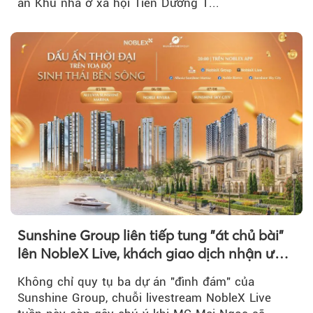
án Khu nhà ở xã hội Tiên Dương 1...
Sunshine Group liên tiếp tung "át chủ bài"
lên NobleX Live, khách giao dịch nhận ưu
đãi hàng trăm triệu đồng
Không chỉ quy tụ ba dự án "đình đám" của
Sunshine Group, chuỗi livestream NobleX Live