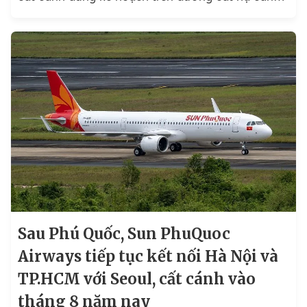
số 2...
Sau Phú Quốc, Sun PhuQuoc
Airways tiếp tục kết nối Hà Nội và
TP.HCM với Seoul, cất cánh vào
tháng 8 năm nay