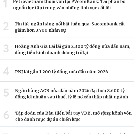
1
Petrovietnam thoái vốn tại PVcomBank: Tái phân bổ
nguồn lực tập trung vào những lĩnh vực cốt lõi
2
Tin tức ngân hàng nổi bật tuần qua: Sacombank cắt
giảm hơn 3.700 nhân sự
3
Hoàng Anh Gia Lai lãi gần 2.300 tỷ đồng nửa đầu năm,
dòng tiền kinh doanh dương trở lại
4
PNJ lãi gần 1.200 tỷ đồng nửa đầu năm 2026
5
Ngân hàng ACB nửa đầu năm 2026 đạt hơn 8.600 tỷ
đồng lợi nhuận sau thuế, tỷ lệ nợ xấu thấp nhất ngành
6
Tập đoàn của Bầu Hiển bắt tay VDB, mở rộng kênh vốn
cho danh mục dự án chiến lược