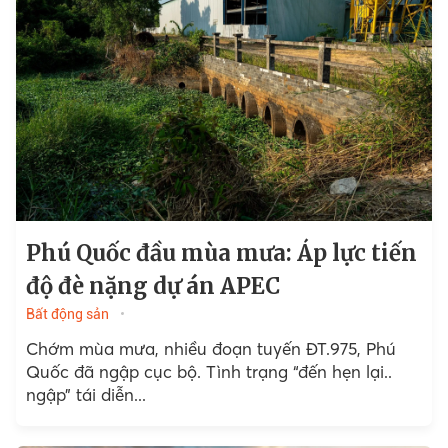
Phú Quốc đầu mùa mưa: Áp lực tiến
độ đè nặng dự án APEC
Bất động sản
Chớm mùa mưa, nhiều đoạn tuyến ĐT.975, Phú
Quốc đã ngập cục bộ. Tình trạng “đến hẹn lại..
ngập” tái diễn...