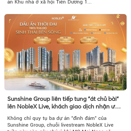
án Khu nhà ở xã hội Tiên Dương 1...
Sunshine Group liên tiếp tung "át chủ bài"
lên NobleX Live, khách giao dịch nhận ưu
đãi hàng trăm triệu đồng
Không chỉ quy tụ ba dự án "đình đám" của
Sunshine Group, chuỗi livestream NobleX Live