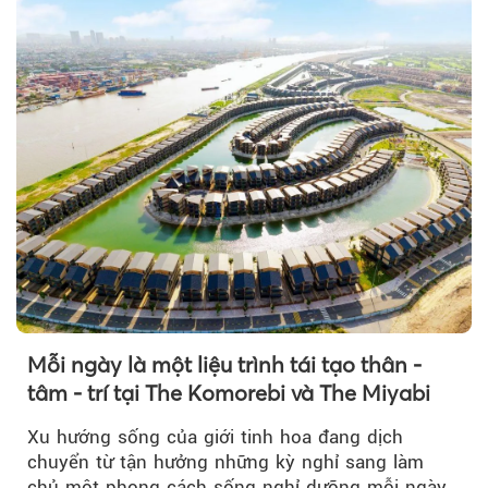
Mỗi ngày là một liệu trình tái tạo thân -
tâm - trí tại The Komorebi và The Miyabi
Xu hướng sống của giới tinh hoa đang dịch
chuyển từ tận hưởng những kỳ nghỉ sang làm
chủ một phong cách sống nghỉ dưỡng mỗi ngày…