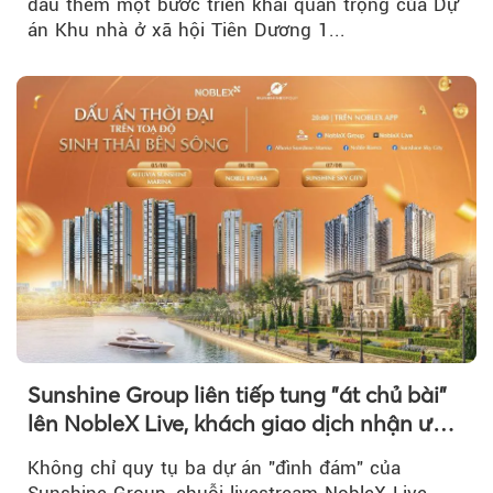
dấu thêm một bước triển khai quan trọng của Dự
án Khu nhà ở xã hội Tiên Dương 1...
Sunshine Group liên tiếp tung "át chủ bài"
lên NobleX Live, khách giao dịch nhận ưu
đãi hàng trăm triệu đồng
Không chỉ quy tụ ba dự án "đình đám" của
Sunshine Group, chuỗi livestream NobleX Live