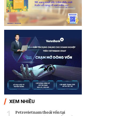
XEM NHIỀU
1
Petrovietnam thoái vốn tại