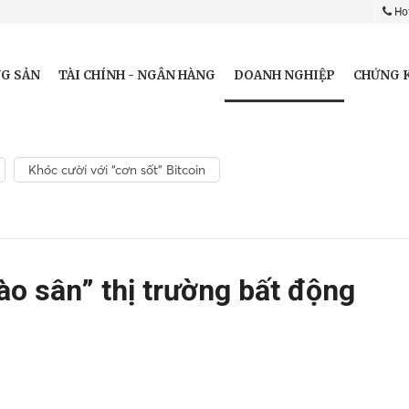
Hot
DOANH NGHIỆP
G SẢN
TÀI CHÍNH - NGÂN HÀNG
CHỨNG 
Khóc cười với “cơn sốt” Bitcoin
o sân” thị trường bất động