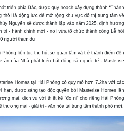
át triển phía Bắc, được quy hoạch xây dựng thành “Thành
 thời là động lực để mở rộng khu vực đô thị trung tâm về
hủy Nguyên sẽ được thành lập vào năm 2025, định hướng
h trị - hành chính mới - nơi vừa tổ chức thành công Lễ hội
0 người tham dự.
i Phòng liên tục thu hút sự quan tâm và trở thành điểm đến
dự án của Nhà phát triển bất động sản quốc tế - Masterise
sterise Homes tại Hải Phòng có quy mô hơn 7.2ha với các
i hạn, được sáng tạo độc quyền bởi Masterise Homes lần
ương mại, dịch vụ với thiết kế “đo ni” cho riêng Hải Phòng
thương mại - giải trí - văn hóa tại trung tâm thành phố mới.