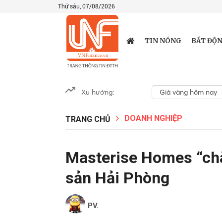
Thứ sáu, 07/08/2026
TIN NÓNG
BẤT ĐỘN
Xu hướng:
Giá vàng hôm nay
DOANH NGHIỆP
TRANG CHỦ
Masterise Homes “chà
sản Hải Phòng
PV.