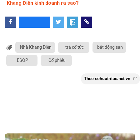
Khang Điền kinh doanh ra sao?
Nhà Khang Điền
trả cổ tức
bất động san
ESOP
Cổ phiéu