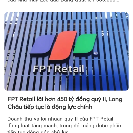
m³...
FPT Retail lãi hơn 450 tỷ đồng quý II, Long
Châu tiếp tục là động lực chính
Doanh thu và lợi nhuận quý II của FPT Retail
đồng loạt tăng mạnh, trong đó mảng dược phẩm
tiếp tục đóng góp chủ lực.