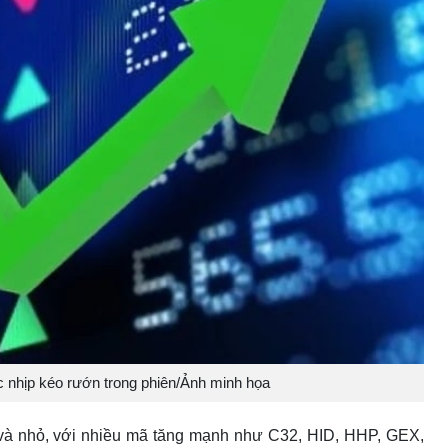
c nhịp kéo rướn trong phiên/Ảnh minh họa
và nhỏ, với nhiều mã tăng mạnh như C32, HID, HHP, GEX,