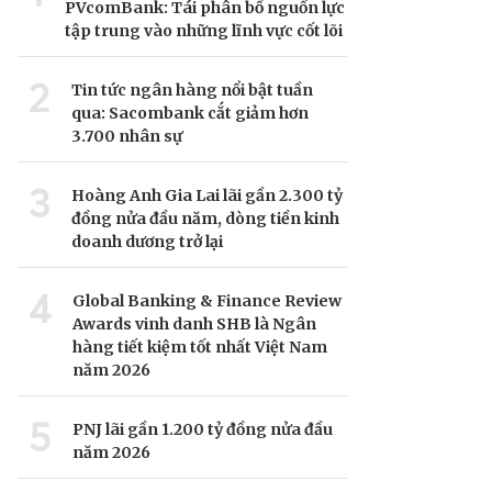
PVcomBank: Tái phân bổ nguồn lực
tập trung vào những lĩnh vực cốt lõi
2
Tin tức ngân hàng nổi bật tuần
qua: Sacombank cắt giảm hơn
3.700 nhân sự
3
Hoàng Anh Gia Lai lãi gần 2.300 tỷ
đồng nửa đầu năm, dòng tiền kinh
doanh dương trở lại
4
Global Banking & Finance Review
Awards vinh danh SHB là Ngân
hàng tiết kiệm tốt nhất Việt Nam
năm 2026
5
PNJ lãi gần 1.200 tỷ đồng nửa đầu
năm 2026