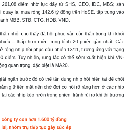
ên 261,08 điểm nhờ lực đẩy từ SHS, CEO, IDC, MBS; sàn
 quay lại mua ròng 142,6 tỷ đồng trên HoSE, tập trung vào
 mạnh MBB, STB, CTG, HDB, VND.
hân nhỏ, cho thấy đà hồi phục vẫn còn thận trọng khi khối
 phiếu – thấp hơn mức trung bình 20 phiên gần nhất. Các
mở rộng nhịp hồi phục đầu phiên 12/11, tương ứng với trạng
00 điểm. Tuy nhiên, rung lắc có thể sớm xuất hiện khi VN-
ng quan trọng, đặc biệt là MA20.
iải ngân trước đó có thể tận dụng nhịp hồi hiện tại để chốt
nắm giữ tiền mặt nên chờ đợi cơ hội rõ ràng hơn ở các nhịp
ại các nhịp kéo rướn trong phiên, tránh rủi ro khi thị trường
 công ty con hơn 1.600 tỷ đồng
 lui, nhóm trụ tiếp tục gây sức ép