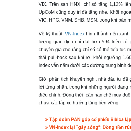
VIX. Trên sàn HNX, chỉ số tăng 1,12% l
UpCoM cũng duy trì đà tăng nhẹ. Khối ngoại
VIC, HPG, VNM, SHB, MSN, trong khi bán
Về kỹ thuật,
VN-Index
hình thành nến xanh t
lượng giao dịch chỉ đạt hơn 594 triệu cổ
chuyên gia cho rằng chỉ số có thể tiếp tục 
thái pull-back sau khi rơi khỏi ngưỡng 1.6
Index vẫn nằm dưới các đường trung bình độ
Giới phân tích khuyến nghị, nhà đầu tư đã g
lời từng phần, trong khi những người đang 
điều chỉnh. Đồng thời, cần hạn chế mua đuổi t
chưa xác lập xu hướng tăng bền vững.
Tập đoàn PAN góp cổ phiếu Bibica lập
VN-Index lại “gãy sóng”: Dòng tiền rút