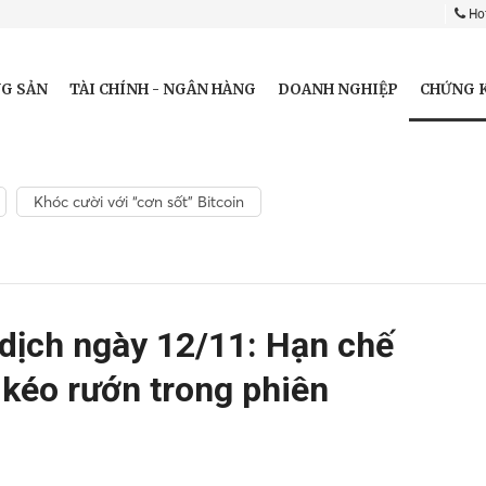
Hot
CHỨNG 
G SẢN
TÀI CHÍNH - NGÂN HÀNG
DOANH NGHIỆP
Khóc cười với “cơn sốt” Bitcoin
 dịch ngày 12/11: Hạn chế
 kéo rướn trong phiên