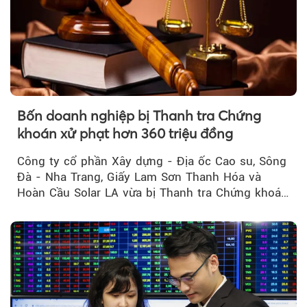
Bốn doanh nghiệp bị Thanh tra Chứng
khoán xử phạt hơn 360 triệu đồng
Công ty cổ phần Xây dựng - Địa ốc Cao su, Sông
Đà - Nha Trang, Giấy Lam Sơn Thanh Hóa và
Hoàn Cầu Solar LA vừa bị Thanh tra Chứng khoán
Nhà nước xử phạt tổng cộng hơn 362 triệu đồng
do vi phạm quy định về công bố thông tin trên
thị trường chứng khoán.