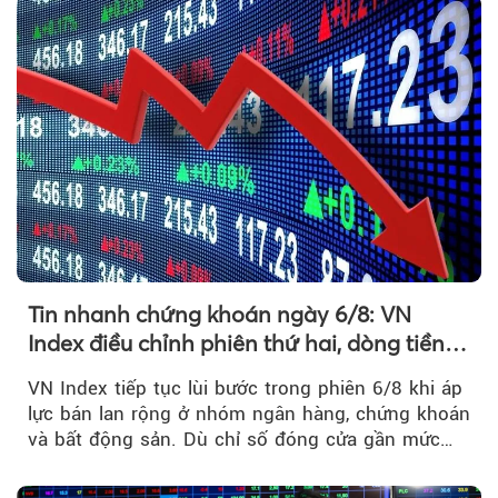
Tin nhanh chứng khoán ngày 6/8: VN
Index điều chỉnh phiên thứ hai, dòng tiền
chờ phản ứng tại vùng MA20
VN Index tiếp tục lùi bước trong phiên 6/8 khi áp
lực bán lan rộng ở nhóm ngân hàng, chứng khoán
và bất động sản. Dù chỉ số đóng cửa gần mức
thấp nhất...