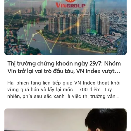
Thị trường chứng khoán ngày 29/7: Nhóm
Vin trở lại vai trò đầu tàu, VN Index vượt
mốc 1.700 điểm
Hai phiên tăng liên tiếp giúp VN Index thoát khỏi
vùng quá bán và lấy lại mốc 1.700 điểm. Tuy
nhiên, phía sau sắc xanh là việc thị trường vẫn
chủ yếu được nâng đỡ bởi nhóm Vin, còn dòng
tiền vẫn chưa thực sự trở lại.