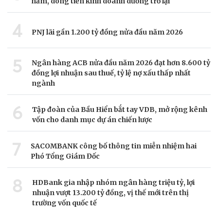
năm, dòng tiền kinh doanh dương trở lại
4
PNJ lãi gần 1.200 tỷ đồng nửa đầu năm 2026
5
Ngân hàng ACB nửa đầu năm 2026 đạt hơn 8.600 tỷ
đồng lợi nhuận sau thuế, tỷ lệ nợ xấu thấp nhất
ngành
6
Tập đoàn của Bầu Hiển bắt tay VDB, mở rộng kênh
vốn cho danh mục dự án chiến lược
7
SACOMBANK công bố thông tin miễn nhiệm hai
Phó Tổng Giám Đốc
8
HDBank gia nhập nhóm ngân hàng triệu tỷ, lợi
nhuận vượt 13.200 tỷ đồng, vị thế mới trên thị
trường vốn quốc tế