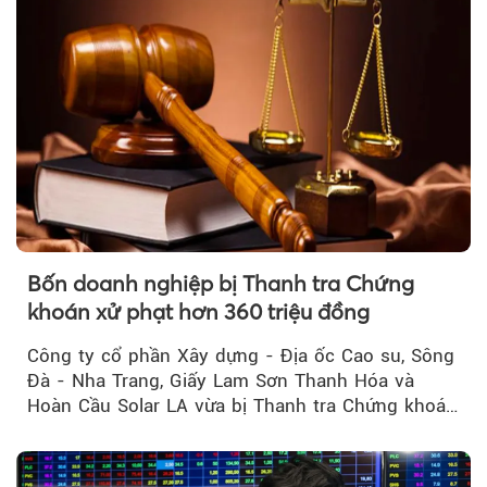
Bốn doanh nghiệp bị Thanh tra Chứng
khoán xử phạt hơn 360 triệu đồng
Công ty cổ phần Xây dựng - Địa ốc Cao su, Sông
Đà - Nha Trang, Giấy Lam Sơn Thanh Hóa và
Hoàn Cầu Solar LA vừa bị Thanh tra Chứng khoán
Nhà nước xử phạt tổng cộng hơn 362 triệu đồng
do vi phạm quy định về công bố thông tin trên
thị trường chứng khoán.