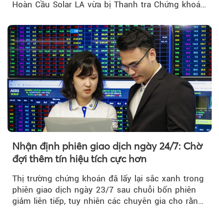
Hoàn Cầu Solar LA vừa bị Thanh tra Chứng khoán
Nhà nước xử phạt tổng cộng hơn 362 triệu đồng
do vi phạm quy định về công bố thông tin trên
thị trường chứng khoán.
Nhận định phiên giao dịch ngày 24/7: Chờ
đợi thêm tín hiệu tích cực hơn
Thị trường chứng khoán đã lấy lại sắc xanh trong
phiên giao dịch ngày 23/7 sau chuỗi bốn phiên
giảm liên tiếp, tuy nhiên các chuyên gia cho rằng
đà phục hồi...