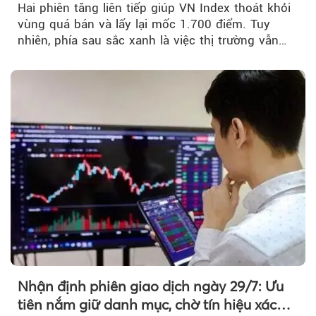
Hai phiên tăng liên tiếp giúp VN Index thoát khỏi
vùng quá bán và lấy lại mốc 1.700 điểm. Tuy
nhiên, phía sau sắc xanh là việc thị trường vẫn
chủ yếu được nâng đỡ bởi nhóm Vin, còn dòng
tiền vẫn chưa thực sự trở lại.
Nhận định phiên giao dịch ngày 29/7: Ưu
tiên nắm giữ danh mục, chờ tín hiệu xác