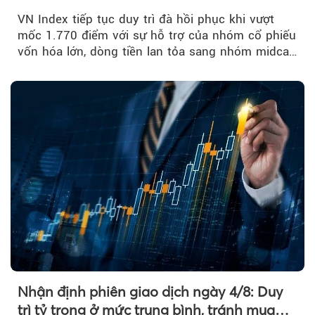
đuổi
VN Index tiếp tục duy trì đà hồi phục khi vượt
mốc 1.770 điểm với sự hỗ trợ của nhóm cổ phiếu
vốn hóa lớn, dòng tiền lan tỏa sang nhóm midcap
và khối ngoại....
Nhận định phiên giao dịch ngày 4/8: Duy
trì tỷ trọng ở mức trung bình, tránh mua