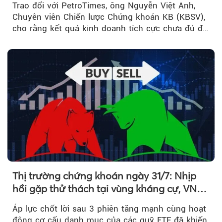
Trao đổi với PetroTimes, ông Nguyễn Việt Anh,
Chuyên viên Chiến lược Chứng khoán KB (KBSV),
cho rằng kết quả kinh doanh tích cực chưa đủ để
kéo giá cổ phiếu đi lên...
Thị trường chứng khoán ngày 31/7: Nhịp
hồi gặp thử thách tại vùng kháng cự, VN
Index giảm gần 9 điểm trong phiên cuối...
Áp lực chốt lời sau 3 phiên tăng mạnh cùng hoạt
động cơ cấu danh mục của các quỹ ETF đã khiến