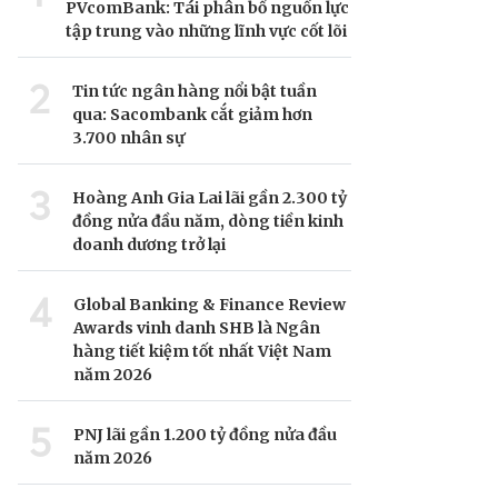
PVcomBank: Tái phân bổ nguồn lực
tập trung vào những lĩnh vực cốt lõi
2
Tin tức ngân hàng nổi bật tuần
qua: Sacombank cắt giảm hơn
3.700 nhân sự
3
Hoàng Anh Gia Lai lãi gần 2.300 tỷ
đồng nửa đầu năm, dòng tiền kinh
doanh dương trở lại
4
Global Banking & Finance Review
Awards vinh danh SHB là Ngân
hàng tiết kiệm tốt nhất Việt Nam
năm 2026
5
PNJ lãi gần 1.200 tỷ đồng nửa đầu
năm 2026