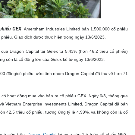
phiếu GEX
, Amersham Industries Limited bán 1.500.000 cổ phiếu
ổ phiếu. Giao dịch được thực hiện trong ngày 13/6/2023.
 của Dragon Capital tại Gelex từ 5,43% (hơn 46,2 triệu cổ phiếu)
ng còn là cổ đông lớn của Gelex kể từ ngày 13/6/2023.
.100 đồng/cổ phiếu, ước tính nhóm Dragon Capital đã thu về hơn 71
c có hoạt động mua vào bán ra cổ phiếu GEX. Ngày 6/3, thông qua
 và Vietnam Enterprise Investments Limited, Dragon Capital đã bán
òn 42,5 triệu cổ phiếu, tương ứng tỷ lệ 4.99%, và không còn là cổ
ành viên trên,
Dragon Capital
lại mua vào 1,5 triệu cổ phiếu GEX,