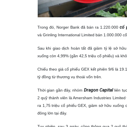
cổ 
Trong đó, Norger Bank đã bán ra 1.220.000
và Grinling International Limited bán 1.000.000 c
Sau khi giao dịch hoàn tất đã giảm tỷ lệ sở hữu
xuống còn 4,99% (gần 42,5 triệu cổ phiếu) và khô
Chiếu theo giá cổ phiếu GEX kết phiên 9/6 là 19
tỷ đồng từ thương vụ thoái vốn trên.
Dragon Capital
Thời gian gần đây, nhóm
liên tụ
2 quỹ thành viên là Amersham Industries Limited
ra 1,75 triệu cổ phiếu GEX, giảm sở hữu xuống c
đông lớn tại đây.
Tuy nhiên, sau 3 ngày, cũng thông qua 2 quỹ th