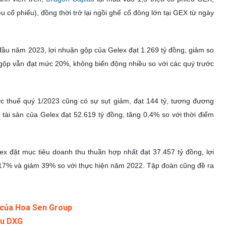
u cổ phiếu), đồng thời trở lại ngồi ghế cổ đông lớn tại GEX từ ngày
ý đầu năm 2023, lợi nhuận gộp của Gelex đạt 1.269 tỷ đồng, giảm so
 gộp vẫn đạt mức 20%, không biến động nhiều so với các quý trước
ước thuế quý 1/2023 cũng có sự sụt giảm, đạt 144 tỷ, tương đương
tài sản của Gelex đạt 52.619 tỷ đồng, tăng 0,4% so với thời điểm
ex đặt mục tiêu doanh thu thuần hợp nhất đạt 37.457 tỷ đồng, lợi
 17% và giảm 39% so với thực hiện năm 2022. Tập đoàn cũng đề ra
n của Hoa Sen Group
ếu DXG