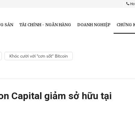
Hot
CHỨNG 
G SẢN
TÀI CHÍNH - NGÂN HÀNG
DOANH NGHIỆP
Khóc cười với “cơn sốt” Bitcoin
n Capital giảm sở hữu tại