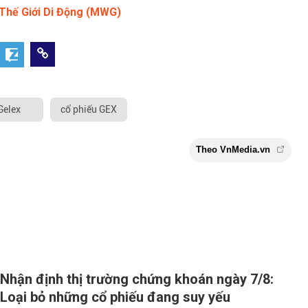
 Thế Giới Di Động (MWG)
Gelex
cổ phiếu GEX
Nhận định thị trường chứng khoán ngày 7/8:
Loại bỏ những cổ phiếu đang suy yếu
Theo VnMe