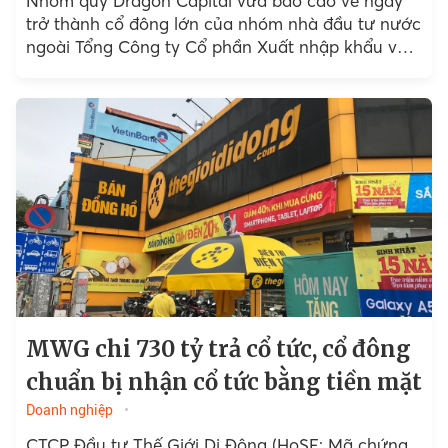
Nhóm quỹ Dragon Capital vừa báo cáo về ngày
trở thành cổ đông lớn của nhóm nhà đầu tư nước
ngoài Tổng Công ty Cổ phần Xuất nhập khẩu và
Xây dựng Việt Nam (Vinaconex, mã chứng khoán
VCG : HoSE).
MWG chi 730 tỷ trả cổ tức, cổ đông
chuẩn bị nhận cổ tức bằng tiền mặt
Doanh nghiệp
CTCP Đầu tư Thế Giới Di Động (HoSE: Mã chứng