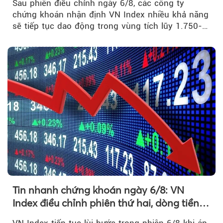
Sau phiên điều chỉnh ngày 6/8, các công ty
chứng khoán nhận định VN Index nhiều khả năng
sẽ tiếp tục dao động trong vùng tích lũy 1.750-
1.800 điểm để cân bằng cung - cầu...
Theo phunuvietnam
Tin nhanh chứng khoán ngày 6/8: VN
Index điều chỉnh phiên thứ hai, dòng tiền
chờ phản ứng tại vùng MA20