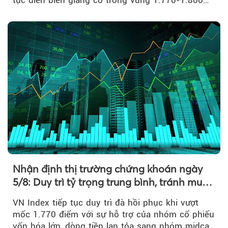
tục diễn biến giằng co trong vùng 1.770-1.800
điểm....
Nhận định thị trường chứng khoán ngày
5/8: Duy trì tỷ trọng trung bình, tránh mua
đuổi
VN Index tiếp tục duy trì đà hồi phục khi vượt
mốc 1.770 điểm với sự hỗ trợ của nhóm cổ phiếu
vốn hóa lớn, dòng tiền lan tỏa sang nhóm midcap