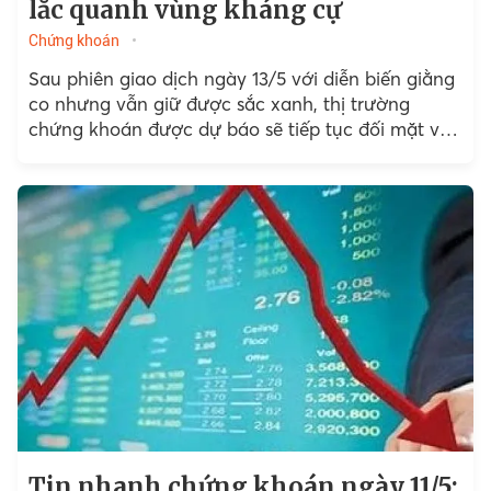
lắc quanh vùng kháng cự
Chứng khoán
Sau phiên giao dịch ngày 13/5 với diễn biến giằng
co nhưng vẫn giữ được sắc xanh, thị trường
chứng khoán được dự báo sẽ tiếp tục đối mặt với
áp lực rung lắc trong phiên 14/5 khi VN-Index tiến
gần các vùng kháng cự ngắn hạn.
Tin nhanh chứng khoán ngày 11/5: