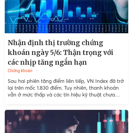
Nhận định thị trường chứng
khoán ngày 5/6: Thận trọng với
các nhịp tăng ngắn hạn
Chứng khoán
Sau hai phiên tăng điểm liên tiếp, VN Index đã trở
lại trên mốc 1.830 điểm. Tuy nhiên, thanh khoản
vẫn ở mức thấp và các tín hiệu kỹ thuật chưa
thực sự cải thiện. Giới phân tích khuyến nghị nhà
đầu tư duy trì sự thận trọng, tránh tâm lý mua
đuổi trong các nhịp hồi ngắn hạn.