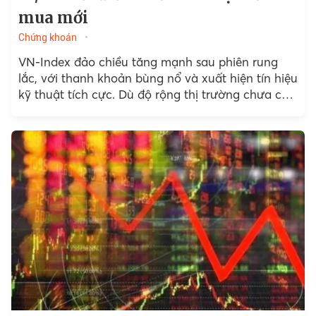
mua mới
Chứng khoán
VN-Index đảo chiều tăng mạnh sau phiên rung
lắc, với thanh khoản bùng nổ và xuất hiện tín hiệu
kỹ thuật tích cực. Dù độ rộng thị trường chưa cải
thiện, triển vọng hồi phục đang được củng cố, mở
ra cơ hội gia tăng tỷ trọng cổ phiếu.