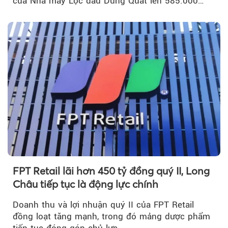
của Nhà máy Lọc dầu Dung Quất lên 585.000
m³...
FPT Retail lãi hơn 450 tỷ đồng quý II, Long
Châu tiếp tục là động lực chính
Doanh thu và lợi nhuận quý II của FPT Retail
đồng loạt tăng mạnh, trong đó mảng dược phẩm