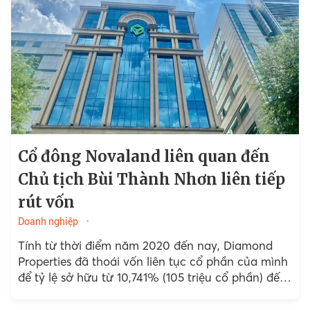
Cổ đông Novaland liên quan đến
Chủ tịch Bùi Thành Nhơn liên tiếp
rút vốn
Doanh nghiệp
Tính từ thời điểm năm 2020 đến nay, Diamond
Properties đã thoái vốn liên tục cổ phần của mình
để tỷ lệ sở hữu từ 10,741% (105 triệu cổ phần) đến
nay giảm xuống còn 7,974% (hơn 163,3 triệu cổ
phiếu) nếu giao dịch thành công.