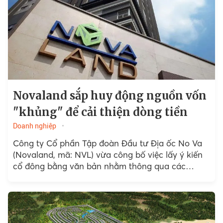
Novaland sắp huy động nguồn vốn
"khủng" để cải thiện dòng tiền
Doanh nghiệp
Công ty Cổ phần Tập đoàn Đầu tư Địa ốc No Va
(Novaland, mã: NVL) vừa công bố việc lấy ý kiến
cổ đông bằng văn bản nhằm thông qua các
phương án phát hành...