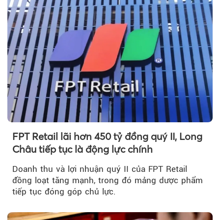
FPT Retail lãi hơn 450 tỷ đồng quý II, Long
Châu tiếp tục là động lực chính
Doanh thu và lợi nhuận quý II của FPT Retail
đồng loạt tăng mạnh, trong đó mảng dược phẩm
tiếp tục đóng góp chủ lực.