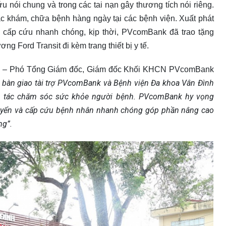
u nói chung và trong các tai nạn gây thương tích nói riêng.
ác khám, chữa bệnh hàng ngày tại các bệnh viện. Xuất phát
 cấp cứu nhanh chóng, kịp thời, PVcomBank đã trao tặng
g Ford Transit đi kèm trang thiết bị y tế.
ạnh – Phó Tổng Giám đốc, Giám đốc Khối KHCN PVcomBank
lễ bàn giao tài trợ PVcomBank và Bệnh viện Đa khoa Vân Đình
g tác chăm sóc sức khỏe người bệnh. PVcomBank hy vọng
huyển và cấp cứu bệnh nhân nhanh chóng góp phần nâng cao
ng”.