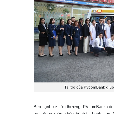
Tài trợ của PVcomBank giúp 
Bên cạnh xe cứu thương, PVcomBank còn tà
hoạt động khám chữa bệnh tại bệnh viện.