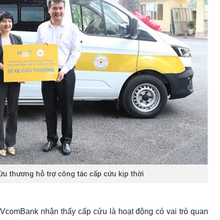
u thương hỗ trợ công tác cấp cứu kịp thời
PVcomBank nhận thấy cấp cứu là hoạt động có vai trò quan