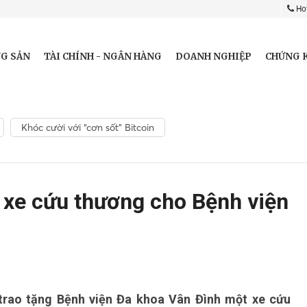
Hot
G SẢN
TÀI CHÍNH - NGÂN HÀNG
DOANH NGHIỆP
CHỨNG 
Khóc cười với “cơn sốt” Bitcoin
xe cứu thương cho Bệnh viện
rao tặng Bệnh viện Đa khoa Vân Đình một xe cứu