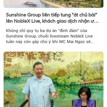
Sunshine Group liên tiếp tung "át chủ bài"
lên NobleX Live, khách giao dịch nhận ưu
đãi hàng trăm triệu đồng
Không chỉ quy tụ ba dự án "đình đám" của
Sunshine Group, chuỗi livestream NobleX Live
tuần này còn gây chú ý khi MC Mai Ngọc sẽ
đồng hành trong phiên livestream giới thiệu...