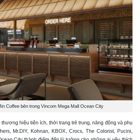
Min Coffee bên trong Vincom Mega Mall Ocean City
hương hiệu tiện ích, thời trang trẻ trung, năng động và phụ
rs, Mr.DIY, Kohnan, KBOX, Crocs, The Colorist, Pucini,
Ocean City thành điểm đến lý tưởng cho những ai yêu thích