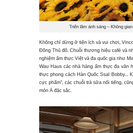
Triển lãm ánh sáng – Không gian
Không chỉ dừng ở tiện ích và vui chơi, Vi
Đông Thủ đô. Chuỗi thương hiệu café và nh
nghiệm ẩm thực Việt và đa quốc gia như Min
Wau Haus các nhà hàng ẩm thực đa văn ho
thực phong cách Hàn Quốc Ssal Bobby... K
cực phẩm”, các chuỗi trà sữa nổi tiếng, c
món Á đặc sắc.