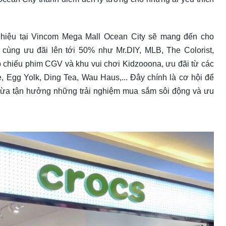
g hiệu tại Vincom Mega Mall Ocean City sẽ mang đến cho
ùng ưu đãi lên tới 50% như Mr.DIY, MLB, The Colorist,
ạp chiếu phim CGV và khu vui chơi Kidzooona, ưu đãi từ các
, Egg Yolk, Ding Tea, Wau Haus,... Đây chính là cơ hội để
vừa tận hưởng những trải nghiệm mua sắm sôi động và ưu