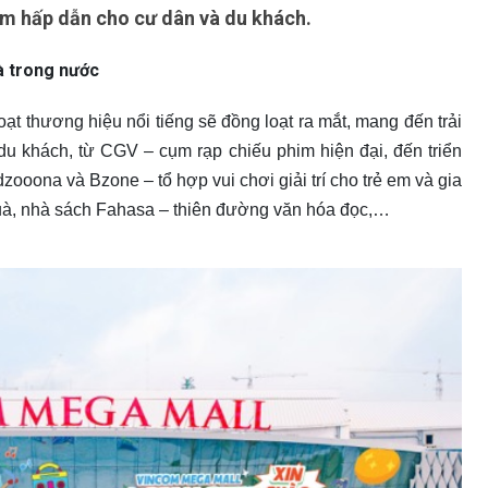
iệm hấp dẫn cho cư dân và du khách.
và trong nước
t thương hiệu nổi tiếng sẽ đồng loạt ra mắt, mang đến trải
u khách, từ CGV – cụm rạp chiếu phim hiện đại, đến triển
dzooona và Bzone – tổ hợp vui chơi giải trí cho trẻ em và gia
uà, nhà sách Fahasa – thiên đường văn hóa đọc,…