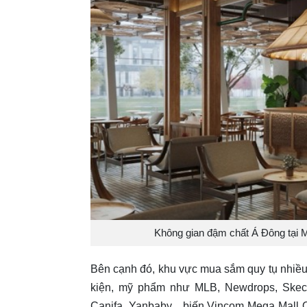
Không gian đậm chất Á Đông tại 
Bên cạnh đó, khu vực mua sắm quy tụ nhiều t
kiện, mỹ phẩm như MLB, Newdrops, Skeche
Canifa, Yanbaby... biến Vincom Mega Mall 