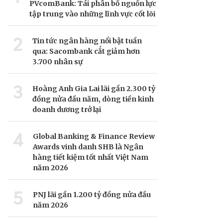
PVcomBank: Tái phân bổ nguồn lực
tập trung vào những lĩnh vực cốt lõi
2
Tin tức ngân hàng nổi bật tuần
qua: Sacombank cắt giảm hơn
3.700 nhân sự
3
Hoàng Anh Gia Lai lãi gần 2.300 tỷ
đồng nửa đầu năm, dòng tiền kinh
doanh dương trở lại
4
Global Banking & Finance Review
Awards vinh danh SHB là Ngân
hàng tiết kiệm tốt nhất Việt Nam
năm 2026
5
PNJ lãi gần 1.200 tỷ đồng nửa đầu
năm 2026