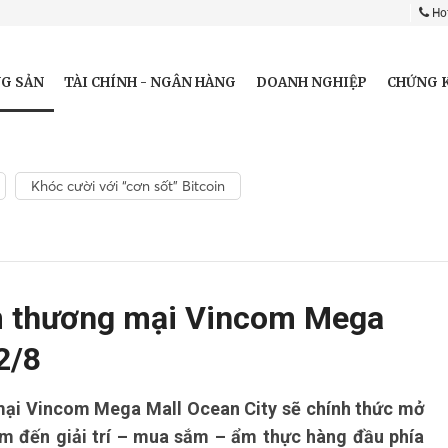
Hot
G SẢN
TÀI CHÍNH - NGÂN HÀNG
DOANH NGHIỆP
CHỨNG 
Khóc cười với “cơn sốt” Bitcoin
m thương mại Vincom Mega
2/8
 mại Vincom Mega Mall Ocean City sẽ chính thức mở
ểm đến giải trí – mua sắm – ẩm thực hàng đầu phía