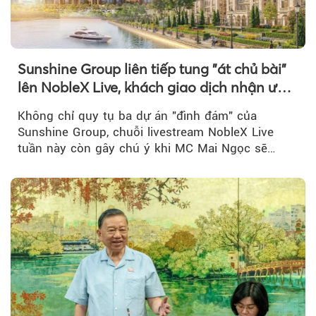
Sunshine Group liên tiếp tung "át chủ bài"
lên NobleX Live, khách giao dịch nhận ưu
đãi hàng trăm triệu đồng
Không chỉ quy tụ ba dự án "đình đám" của
Sunshine Group, chuỗi livestream NobleX Live
tuần này còn gây chú ý khi MC Mai Ngọc sẽ
đồng hành trong phiên livestream giới thiệu...